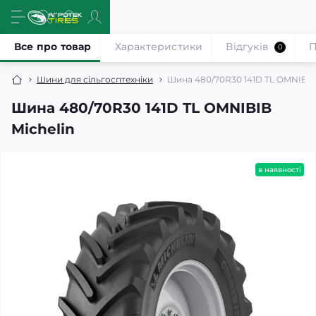
Все про товар
Характеристики
Відгуків
П
0
Шини для сільгосптехніки
Шина 480/70R30 141D TL OMNIBIB 
Шина 480/70R30 141D TL OMNIBIB
Michelin
в наявності