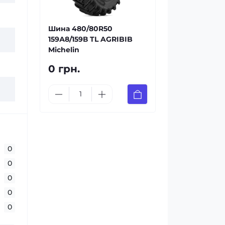
Шина 480/80R50
159А8/159В TL AGRIBIB
Michelin
0 грн.
0
0
0
0
0