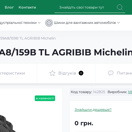
Блог
Контакти
устріальної техніки
Шини для вантажних автомобілів
59А8/159В TL AGRIBIB Michelin
8/159В TL AGRIBIB Micheli
ктеристики
Відгуків
Питан
0
Код товару:
142825
Виробник:
M
в наявності
Знайшли дешевше?
0 грн.