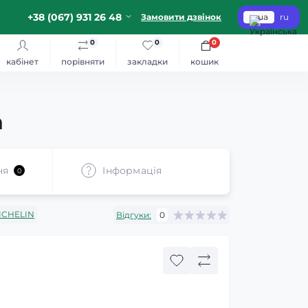
+38 (067) 931 26 48
Замовити дзвінок
ua
ru
0
0
0
кабінет
порівняти
закладки
кошик
n
ня
Iнформація
0
ICHELIN
Відгуки:
0