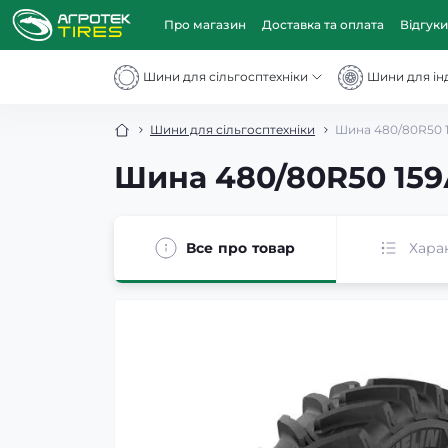
Про магазин
Доставка та оплата
Відгуки
Шини для сільгосптехніки
Шини для інд
Шини для сільгосптехніки
Шина 480/80R50 1
Шина 480/80R50 159А
Все про товар
Хара