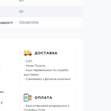
80
50
идкості
159А8/159В
ДОСТАВКА
- САТ;
- Нова Пошта;
.
- інші перевізники та служби
доставки;
- Самовивіз з філіалів компанії
ах,
ОПЛАТА
 у
- Безготівковий розрахунок з
ПДВ/без ПДВ