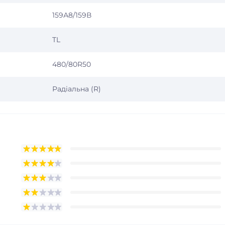
159А8/159В
TL
480/80R50
Радіальна (R)