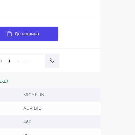
До кошика
 усі)
MICHELIN
AGRIBIB
480