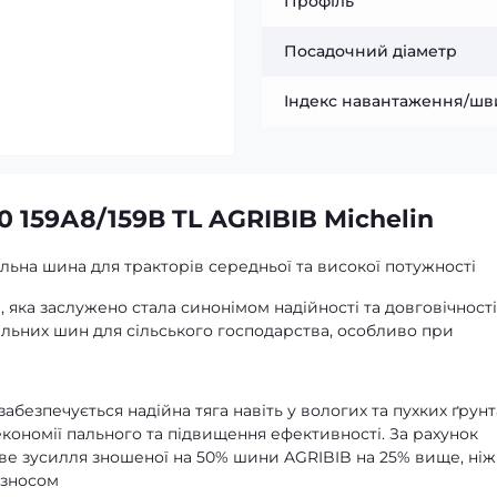
Профіль
Посадочний діаметр
Індекс навантаження/шв
 159А8/159В TL AGRIBIB Michelin
ьна шина для тракторів середньої та високої потужності
яка заслужено стала синонімом надійності та довговічності
альних шин для сільського господарства, особливо при
абезпечується надійна тяга навіть у вологих та пухких ґрунт
кономії пального та підвищення ефективності. За рахунок
ве зусилля зношеної на 50% шини AGRIBIB на 25% вище, ніж
 зносом