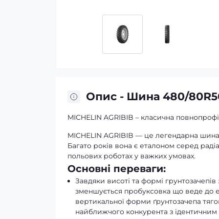
Опис - Шина 480/80R50
MICHELIN AGRIBIB – класична повнопрофіл
MICHELIN AGRIBIB — це легендарна шина, 
Багато років вона є еталоном серед раді
польових роботах у важких умовах.
Основні переваги:
Завдяки висоті та формі грунтозачепів з
зменшується пробуксовка що веде до е
вертикальної форми ґрунтозачепа тяго
найближчого конкурента з ідентичним