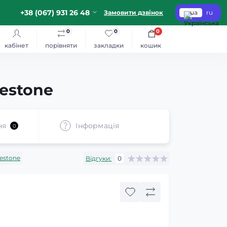
+38 (067) 931 26 48
Замовити дзвінок
ua
ru
0
0
0
кабінет
порівняти
закладки
кошик
estone
ня
Iнформація
0
restone
Відгуки:
0