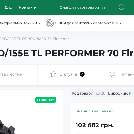
Блог
Контакти
устріальної техніки
Шини для вантажних автомобілів
58D/155E TL PERFORMER 70 Firestone
D/155E TL PERFORMER 70 Fir
ктеристики
Відгуків
Питан
0
Код товару:
163138
Виробник:
Fi
в наявності
Знайшли дешевше?
102 682 грн.