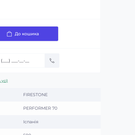
До кошика
 усі)
FIRESTONE
PERFORMER 70
Іспанія