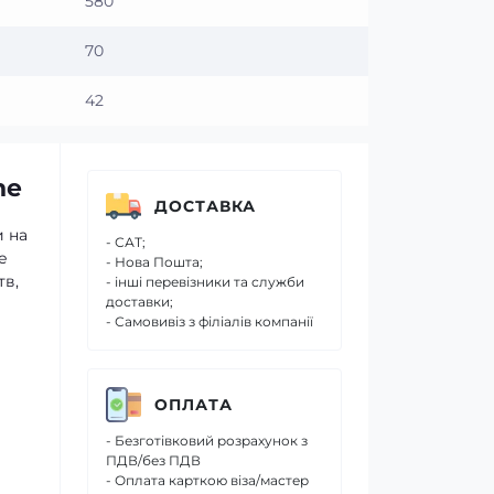
580
70
42
ne
ДОСТАВКА
и на
- САТ;
е
- Нова Пошта;
тв,
- інші перевізники та служби
доставки;
- Самовивіз з філіалів компанії
ОПЛАТА
- Безготівковий розрахунок з
ПДВ/без ПДВ
- Оплата карткою віза/мастер