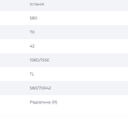
Іспанія
580
70
42
158D/155E
TL
580/70R42
Радіальна (R)