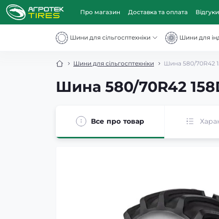
Про магазин
Доставка та оплата
Відгуки
Шини для сільгосптехніки
Шини для інд
Шини для сільгосптехніки
Шина 580/70R42 1
Шина 580/70R42 158
Все про товар
Хара