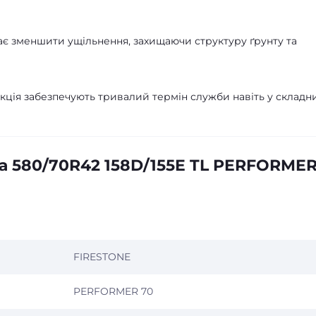
ає зменшити ущільнення, захищаючи структуру ґрунту та
укція забезпечують тривалий термін служби навіть у складн
а 580/70R42 158D/155E TL PERFORME
FIRESTONE
PERFORMER 70