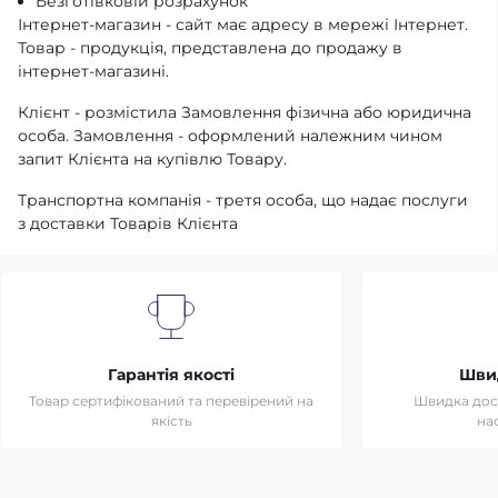
Безготівковій розрахунок
Інтернет-магазин - сайт має адресу в мережі Інтернет.
Товар - продукція, представлена ​​до продажу в
інтернет-магазині.
Клієнт - розмістила Замовлення фізична або юридична
особа. Замовлення - оформлений належним чином
запит Клієнта на купівлю Товару.
Транспортна компанія - третя особа, що надає послуги
з доставки Товарів Клієнта
Гарантія якості
Шви
Товар сертифікований та перевірений на
Швидка дост
якість
на