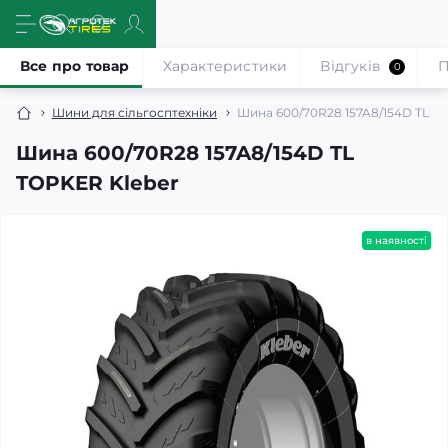
Все про товар
Характеристики
Відгуків
П
0
Шини для сільгосптехніки
Шина 600/70R28 157A8/154D TL T
Шина 600/70R28 157A8/154D TL
TOPKER Kleber
в наявності