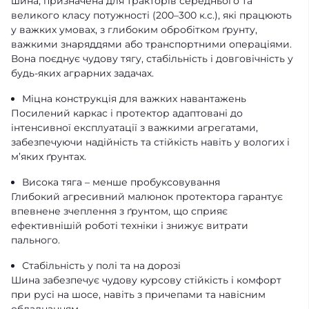
шина, призначена для тракторів середнього та
великого класу потужності (200–300 к.с.), які працюють
у важких умовах, з глибоким обробітком ґрунту,
важкими знаряддями або транспортними операціями.
Вона поєднує чудову тягу, стабільність і довговічність у
будь-яких аграрних задачах.
Міцна конструкція для важких навантажень
Посилений каркас і протектор адаптовані до
інтенсивної експлуатації з важкими агрегатами,
забезпечуючи надійність та стійкість навіть у вологих і
м’яких ґрунтах.
Висока тяга – менше пробуксовування
Глибокий агресивний малюнок протектора гарантує
впевнене зчеплення з ґрунтом, що сприяє
ефективнішій роботі техніки і знижує витрати
пального.
Стабільність у полі та на дорозі
Шина забезпечує чудову курсову стійкість і комфорт
при русі на шосе, навіть з причепами та навісним