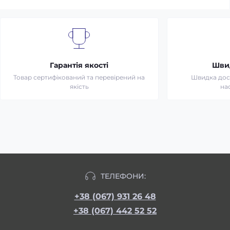
Гарантія якості
Шви
Товар сертифікований та перевірений на
Швидка дост
якість
на
ТЕЛЕФОНИ:
+38 (067) 931 26 48
+38 (067) 442 52 52