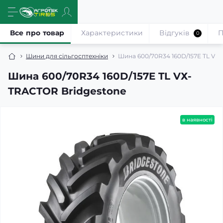
Все про товар
Характеристики
Відгуків
П
0
Шини для сільгосптехніки
Шина 600/70R34 160D/157E TL VХ
Шина 600/70R34 160D/157E TL VХ-
TRACTOR Bridgestone
в наявності