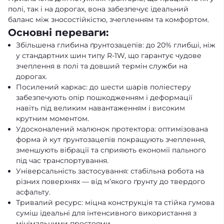
полі, так і на дорогах, вона забезпечує ідеальний
баланс між зносостійкістю, зчепленням та комфортом.
Основні переваги:
Збільшена глибина ґрунтозацепів: до 20% глибші, ніж
у стандартних шин типу R-1W, що гарантує чудове
зчеплення в полі та довший термін служби на
дорогах.
Посилений каркас: до шести шарів поліестеру
забезпечують опір пошкодженням і деформації
навіть під великим навантаженням і високим
крутним моментом.
Удосконалений малюнок протектора: оптимізована
форма й кут ґрунтозацепів покращують зчеплення,
зменшують вібрації та сприяють економії пального
під час транспортування.
Універсальність застосування: стабільна робота на
різних поверхнях — від м’якого ґрунту до твердого
асфальту.
Тривалий ресурс: міцна конструкція та стійка гумова
суміш ідеальні для інтенсивного використання з
мінімальними простоями.