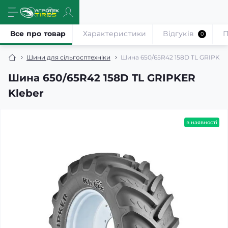
Все про товар
Характеристики
Відгуків
П
0
Шини для сільгосптехніки
Шина 650/65R42 158D TL GRIPKER
Шина 650/65R42 158D TL GRIPKER
Kleber
в наявності