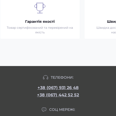
Гарантія якості
Шви
Товар сертифікований та перевірений на
Швидка дост
якість
на
ТЕЛЕФОНИ:
+38 (067) 931 26 48
+38 (067) 442 52 52
СОЦ МЕРЕЖІ: