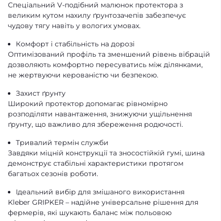
Спеціальний V-подібний малюнок протектора з
великим кутом нахилу ґрунтозачепів забезпечує
чудову тягу навіть у вологих умовах.
Комфорт і стабільність на дорозі
Оптимізований профіль та зменшений рівень вібрацій
дозволяють комфортно пересуватись між ділянками,
не жертвуючи керованістю чи безпекою.
Захист ґрунту
Широкий протектор допомагає рівномірно
розподіляти навантаження, знижуючи ущільнення
ґрунту, що важливо для збереження родючості.
Тривалий термін служби
Завдяки міцній конструкції та зносостійкій гумі, шина
демонструє стабільні характеристики протягом
багатьох сезонів роботи.
Ідеальний вибір для змішаного використання
Kleber GRIPKER – надійне універсальне рішення для
фермерів, які шукають баланс між польовою