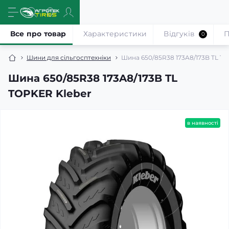
Все про товар
Характеристики
Відгуків
П
0
Шини для сільгосптехніки
Шина 650/85R38 173A8/173B TL T
Шина 650/85R38 173A8/173B TL
TOPKER Kleber
в наявності