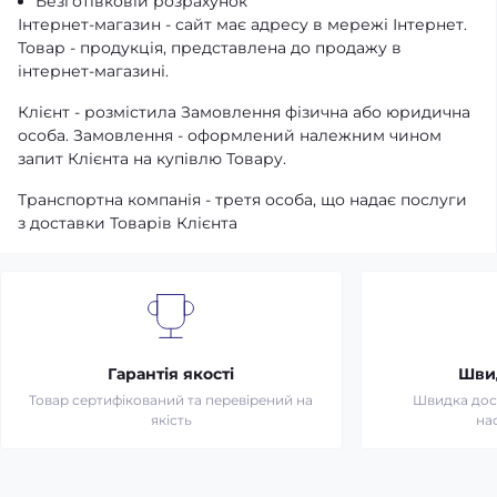
Безготівковій розрахунок
Інтернет-магазин - сайт має адресу в мережі Інтернет.
Товар - продукція, представлена ​​до продажу в
інтернет-магазині.
Клієнт - розмістила Замовлення фізична або юридична
особа. Замовлення - оформлений належним чином
запит Клієнта на купівлю Товару.
Транспортна компанія - третя особа, що надає послуги
з доставки Товарів Клієнта
Гарантія якості
Шви
Товар сертифікований та перевірений на
Швидка дост
якість
на