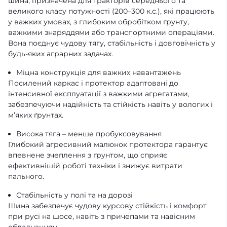
шина, призначена для тракторів середнього та
великого класу потужності (200–300 к.с.), які працюють
у важких умовах, з глибоким обробітком ґрунту,
важкими знаряддями або транспортними операціями.
Вона поєднує чудову тягу, стабільність і довговічність у
будь-яких аграрних задачах.
Міцна конструкція для важких навантажень
Посилений каркас і протектор адаптовані до
інтенсивної експлуатації з важкими агрегатами,
забезпечуючи надійність та стійкість навіть у вологих і
м’яких ґрунтах.
Висока тяга – менше пробуксовування
Глибокий агресивний малюнок протектора гарантує
впевнене зчеплення з ґрунтом, що сприяє
ефективнішій роботі техніки і знижує витрати
пального.
Стабільність у полі та на дорозі
Шина забезпечує чудову курсову стійкість і комфорт
при русі на шосе, навіть з причепами та навісним