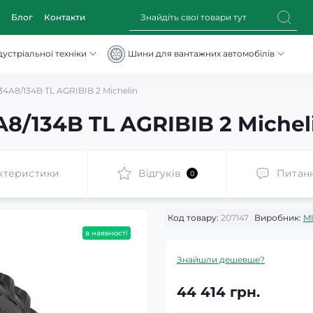
Блог
Контакти
устріальної техніки
Шини для вантажних автомобілів
4A8/134B TL AGRIBIB 2 Michelin
8/134B TL AGRIBIB 2 Michel
ктеристики
Відгуків
Питан
0
Код товару:
207147
Виробник:
M
в наявності
Знайшли дешевше?
44 414 грн.