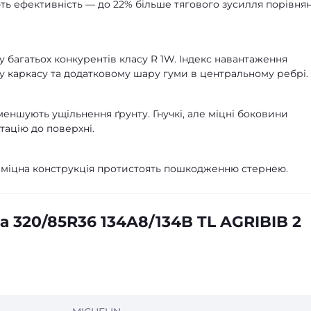
ть ефективність — до 22% більше тягового зусилля порівнян
у багатьох конкурентів класу R 1W. Індекс навантаження
у каркасу та додатковому шару гуми в центральному ребрі.
еншують ущільнення ґрунту. Гнучкі, але міцні боковини
тацію до поверхні.
 міцна конструкція протистоять пошкодженню стернею.
 320/85R36 134A8/134B TL AGRIBIB 2