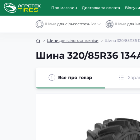
Про магазин
Доставка та оплата
Відгуки
Шини для сільгосптехніки
Шини для інд
Шини для сільгосптехніки
Шина 320/85R36 13
Шина 320/85R36 134A
Все про товар
Хара