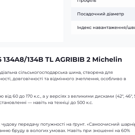
Профіль
Посадочний діаметр
Індекс навантаження/шв
 134A8/134B TL AGRIBIB 2 Michelin
адіальна сільськогосподарська шина, створена для
сті, довговічності та відмінного зчеплення, особливо в
ід 60 до 170 к.с., а у версіях з великими дисками (42″, 46″, 
новленні — навіть на техніці до 500 к.с.
є чудову передачу потужності на ґрунт. «Самоочисний шарні
ню бруду в вологих умовах. Навіть при зношенні на 60%