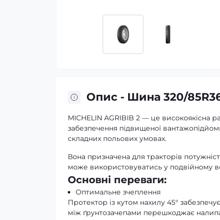
Опис - Шина 320/85R36
MICHELIN AGRIBIB 2 — це високоякісна р
забезпечення підвищеної вантажопідйомно
складних польових умовах.
Вона призначена для тракторів потужністю в
може використовуватись у подвійному вста
Основні переваги:
Оптимальне зчеплення
Протектор із кутом нахилу 45° забезпечу
між ґрунтозачепами перешкоджає налипан