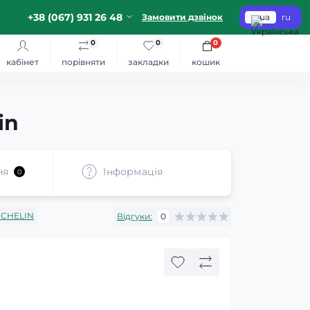
+38 (067) 931 26 48
Замовити дзвінок
ua
ru
0
0
0
кабінет
порівняти
закладки
кошик
in
ня
Iнформація
0
ICHELIN
Відгуки:
0