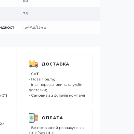
85
36
идкості
134A8/134B
ДОСТАВКА
- САТ;
- Нова Пошта;
- інші перевізники та служби
доставки;
50″)
- Самовивіз з філіалів компанії
ОПЛАТА
р»
- Безготівковий розрахунок з
ПДВ/без ПДВ