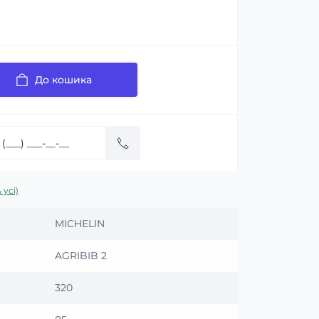
До кошика
 усі)
MICHELIN
AGRIBIB 2
320