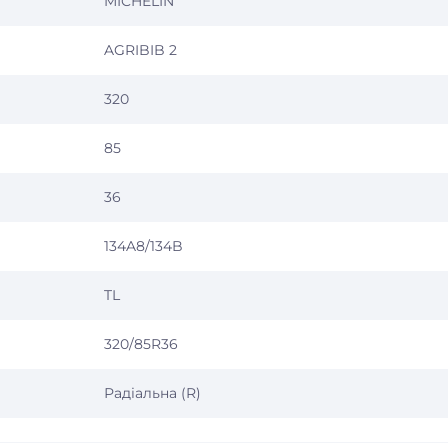
MICHELIN
AGRIBIB 2
320
85
36
134A8/134B
TL
320/85R36
Радіальна (R)