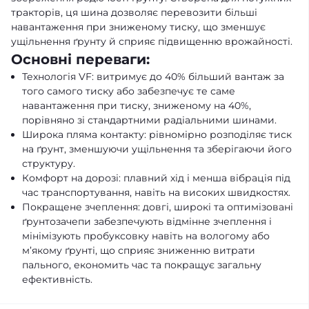
тракторів, ця шина дозволяє перевозити більші
навантаження при зниженому тиску, що зменшує
ущільнення ґрунту й сприяє підвищенню врожайності.
Основні переваги:
Технологія VF: витримує до 40% більший вантаж за
того самого тиску або забезпечує те саме
навантаження при тиску, зниженому на 40%,
порівняно зі стандартними радіальними шинами.
Широка пляма контакту: рівномірно розподіляє тиск
на ґрунт, зменшуючи ущільнення та зберігаючи його
структуру.
Комфорт на дорозі: плавний хід і менша вібрація під
час транспортування, навіть на високих швидкостях.
Покращене зчеплення: довгі, широкі та оптимізовані
ґрунтозачепи забезпечують відмінне зчеплення і
мінімізують пробуксовку навіть на вологому або
м’якому ґрунті, що сприяє зниженню витрати
пального, економить час та покращує загальну
ефективність.