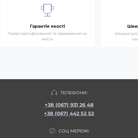
Гарантія якості
Шви
Товар сертифікований та перевірений на
Швидка дост
якість
на
ТЕЛЕФОНИ:
+38 (067) 931 26 48
+38 (067) 442 52 52
СОЦ МЕРЕЖІ: