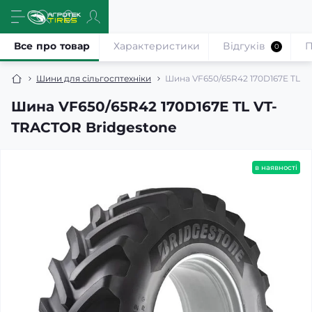
Все про товар
Характеристики
Відгуків
П
0
Шини для сільгосптехніки
Шина VF650/65R42 170D167E TL V
Шина VF650/65R42 170D167E TL VT-
TRACTOR Bridgestone
в наявності