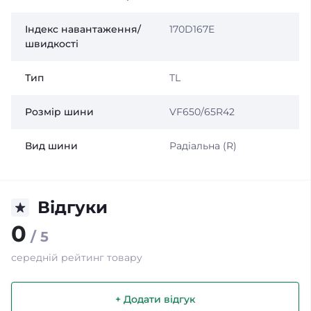
Індекс навантаження/
170D167E
швидкості
Тип
TL
Розмір шини
VF650/65R42
Вид шини
Радіальна (R)
Відгуки
0
/ 5
середній рейтинг товару
+ Додати відгук