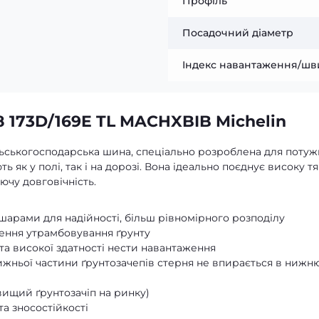
Профіль
Посадочний діаметр
Індекс навантаження/шв
8 173D/169E TL MACHXBIB Michelin
ьськогосподарська шина, спеціально розроблена для потуж
ють як у полі, так і на дорозі. Вона ідеально поєднує високу тя
чу довговічність.
рами для надійності, більш рівномірного розподілу
ження утрамбовування ґрунту
 та високої здатності нести навантаження
жньої частини ґрунтозачепів стерня не впирається в нижню
вищий ґрунтозачіп на ринку)
та зносостійкості