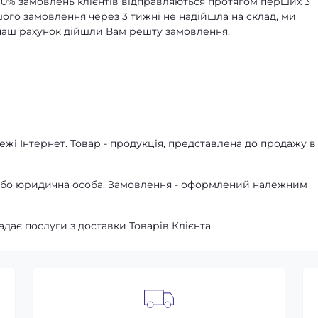
90% замовлень клієнтів відправляються протягом перших 3
ашого замовлення через 3 тижні не надійшла на склад, ми
а наш рахунок дійшли Вам решту замовлення.
жі Інтернет. Товар - продукція, представлена ​​до продажу в
а або юридична особа. Замовлення - оформлений належним
адає послуги з доставки Товарів Клієнта