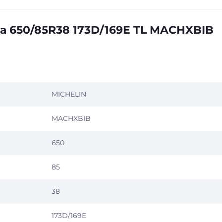
а 650/85R38 173D/169E TL MACHXBIB
MICHELIN
MACHXBIB
650
85
38
173D/169E