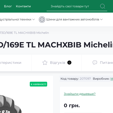
Блог
Контакти
устріальної техніки
Шини для вантажних автомобілів
73D/169E TL MACHXBIB Michelin
D/169E TL MACHXBIB Michel
ктеристики
Відгуків
Питан
0
Код товару:
207097
Виробник:
M
в наявності
Знайшли дешевше?
0 грн.