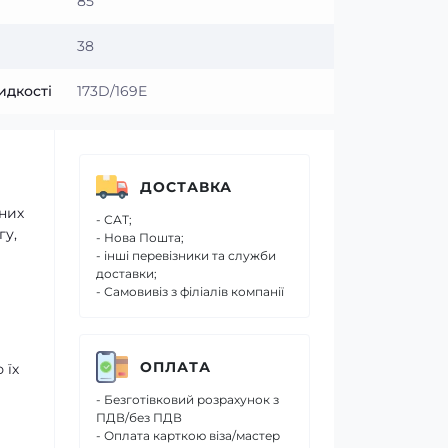
85
38
идкості
173D/169E
ДОСТАВКА
них
- САТ;
гу,
- Нова Пошта;
- інші перевізники та служби
доставки;
- Самовивіз з філіалів компанії
ОПЛАТА
 їх
- Безготівковий розрахунок з
ПДВ/без ПДВ
- Оплата карткою віза/мастер