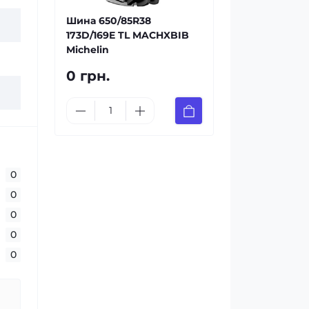
Шина 650/85R38
173D/169E TL MACHXBIB
Michelin
0 грн.
0
0
0
0
0