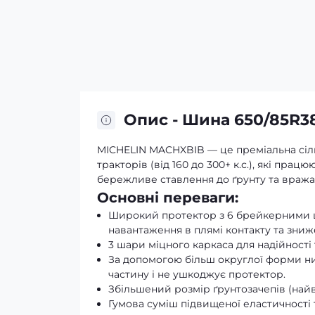
Опис - Шина 650/85R3
MICHELIN MACHXBIB — це преміальна сіл
тракторів (від 160 до 300+ к.с.), які працю
бережливе ставлення до ґрунту та вражаю
Основні переваги:
Широкий протектор з 6 брейкерними ша
навантаження в плямі контакту та зни
3 шари міцного каркаса для надійності
За допомогою більш округлої форми ни
частину і не ушкоджує протектор.
Збільшений розмір ґрунтозачепів (най
Гумова суміш підвищеної еластичності 