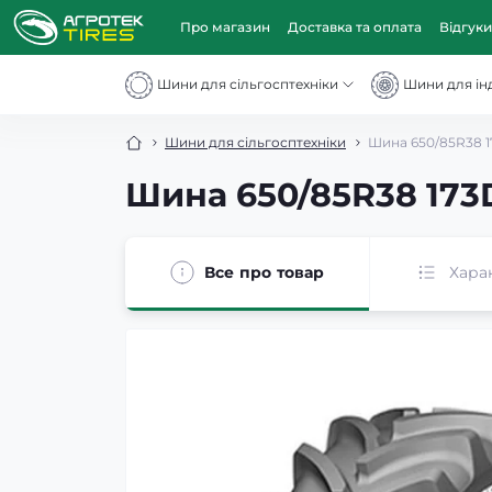
Про магазин
Доставка та оплата
Відгуки
Шини для сільгосптехніки
Шини для інд
Шини для сільгосптехніки
Шина 650/85R38 1
Шина 650/85R38 173
Все про товар
Хара