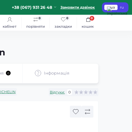
+38 (067) 931 26 48
Замовити дзвінок
ua
ru
0
0
0
кабінет
порівняти
закладки
кошик
in
ня
Iнформація
0
ICHELIN
Відгуки:
0