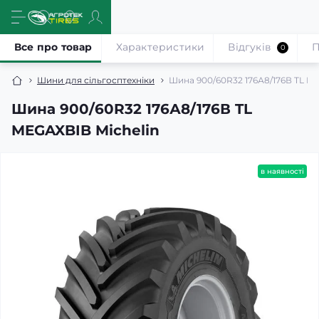
Все про товар
Характеристики
Відгуків
П
0
Шини для сільгосптехніки
Шина 900/60R32 176А8/176В TL ME
Шина 900/60R32 176А8/176В TL
MEGAXBIB Michelin
в наявності