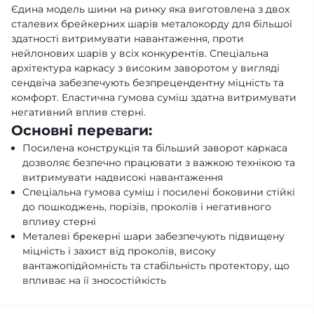
Єдина модель шини на ринку яка виготовлена з двох
сталевих брейкерних шарів металокорду для більшої
здатності витримувати навантаження, проти
нейлонових шарів у всіх конкурентів. Спеціальна
архітектура каркасу з високим заворотом у вигляді
сендвіча забезпечують безпрецендентну міцність та
комфорт. Еластична гумова суміш здатна витримувати
негативний вплив стерні.
Основні переваги:
Посилена конструкція та більший заворот каркаса
дозволяє безпечно працювати з важкою технікою та
витримувати надвисокі навантаження
Спеціальна гумова суміш і посилені боковини стійкі
до пошкоджень, порізів, проколів і негативного
впливу стерні
Металеві брекерні шари забезпечують підвищену
міцність і захист від проколів, високу
вантажопідйомність та стабільність протектору, що
впливає на її зносостійкість