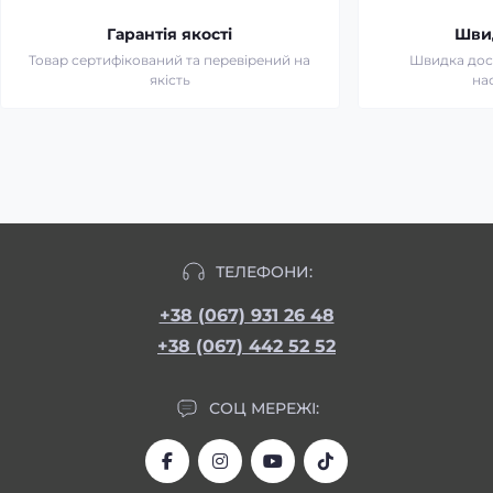
Гарантія якості
Шви
Товар сертифікований та перевірений на
Швидка дост
якість
на
ТЕЛЕФОНИ:
+38 (067) 931 26 48
+38 (067) 442 52 52
СОЦ МЕРЕЖІ: