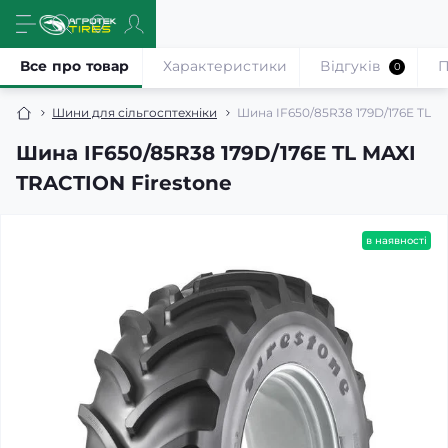
Все про товар
Характеристики
Відгуків
П
0
Шини для сільгосптехніки
Шина IF650/85R38 179D/176E TL M
Шина IF650/85R38 179D/176E TL MAXI
TRACTION Firestone
в наявності