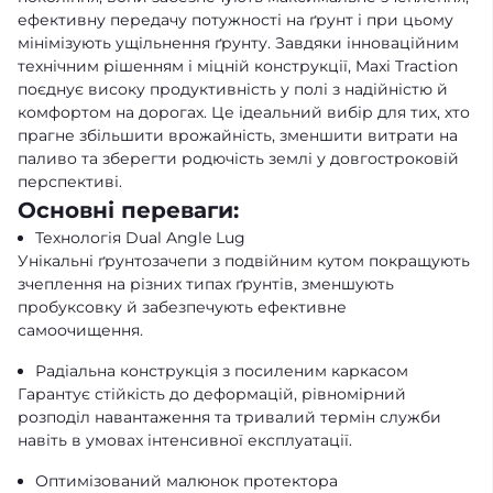
ефективну передачу потужності на ґрунт і при цьому
мінімізують ущільнення ґрунту. Завдяки інноваційним
технічним рішенням і міцній конструкції, Maxi Traction
поєднує високу продуктивність у полі з надійністю й
комфортом на дорогах. Це ідеальний вибір для тих, хто
прагне збільшити врожайність, зменшити витрати на
паливо та зберегти родючість землі у довгостроковій
перспективі.
Основні переваги:
Технологія Dual Angle Lug
Унікальні ґрунтозачепи з подвійним кутом покращують
зчеплення на різних типах ґрунтів, зменшують
пробуксовку й забезпечують ефективне
самоочищення.
Радіальна конструкція з посиленим каркасом
Гарантує стійкість до деформацій, рівномірний
розподіл навантаження та тривалий термін служби
навіть в умовах інтенсивної експлуатації.
Оптимізований малюнок протектора