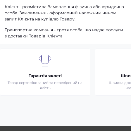
Клієнт - розмістила Замовлення фізична або юридична
особа. Замовлення - оформлений належним чином
запит Клієнта на купівлю Товару.
Транспортна компанія - третя особа, що надає послуги
з доставки Товарів Клієнта
Гарантія якості
Шви
Товар сертифікований та перевірений на
Швидка дост
якість
на