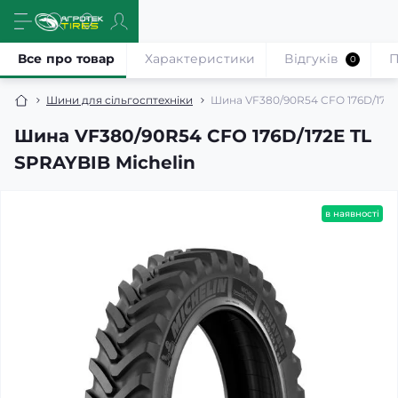
Все про товар
Характеристики
Відгуків
П
0
Шини для сільгосптехніки
Шина VF380/90R54 CFO 176D/172E
Шина VF380/90R54 CFO 176D/172E TL
SPRAYBIB Michelin
в наявності