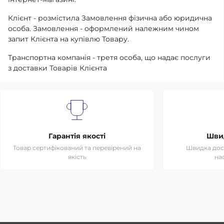
Клієнт - розмістила Замовлення фізична або юридична
особа. Замовлення - оформлений належним чином
запит Клієнта на купівлю Товару.
Транспортна компанія - третя особа, що надає послуги
з доставки Товарів Клієнта
Гарантія якості
Шви
Товар сертифікований та перевірений на
Швидка дост
якість
на