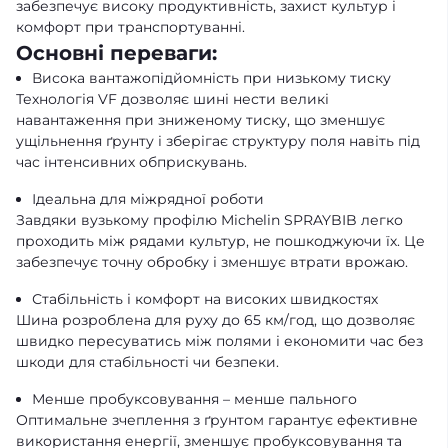
забезпечує високу продуктивність, захист культур і
комфорт при транспортуванні.
Основні переваги:
Висока вантажопідйомність при низькому тиску
Технологія VF дозволяє шині нести великі
навантаження при зниженому тиску, що зменшує
ущільнення ґрунту і зберігає структуру поля навіть під
час інтенсивних обприскувань.
Ідеальна для міжрядної роботи
Завдяки вузькому профілю Michelin SPRAYBIB легко
проходить між рядами культур, не пошкоджуючи їх. Це
забезпечує точну обробку і зменшує втрати врожаю.
Стабільність і комфорт на високих швидкостях
Шина розроблена для руху до 65 км/год, що дозволяє
швидко пересуватись між полями і економити час без
шкоди для стабільності чи безпеки.
Менше пробуксовування – менше пального
Оптимальне зчеплення з ґрунтом гарантує ефективне
використання енергії, зменшує пробуксовування та