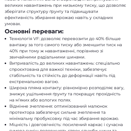
великих навантажень при низькому тиску, що дозволяє
зберігати структуру ґрунту та підвищувати
ефективність збирання врожаю навіть у складних
умовах.
Основні переваги:
Технологія VF: дозволяє перевозити до 40% більше
вантажу за того самого тиску або зменшити тиск на
40% при тому ж навантаженні, порівняно зі
звичайними радіальними шинами.
Витривалість до великих навантажень: спеціально
спроєктована для важкої техніки, забезпечує
стабільність та стійкість до деформації навіть під
екстремальною вагою.
Широка пляма контакту: рівномірно розподіляє вагу,
знижує ущільнення ґрунту та покращує прохідність
на м’яких або вологих полях.
Відмінне зчеплення: оптимізований малюнок
протектора забезпечує сильне зчеплення та
мінімальну пробуксовку під час збирання врожаю.
Міцність і довговічність: посилений каркас і сучасна
гумова суміш подовжують строк служби шини та