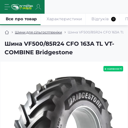
Все про товар
Характеристики
Відгуків
П
0
Шини для сільгосптехніки
Шина VF500/85R24 CFO 163A TL 
Шина VF500/85R24 CFO 163A TL VT-
COMBINE Bridgestone
в наявності