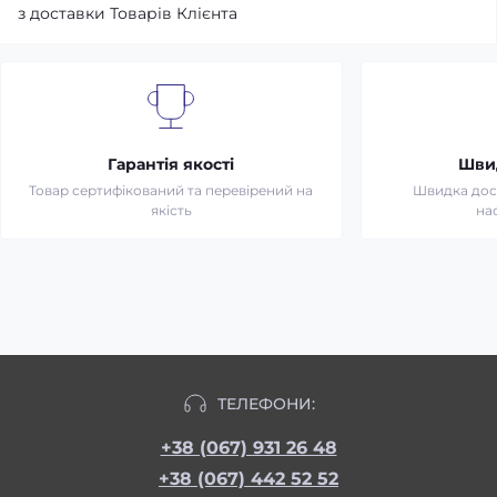
з доставки Товарів Клієнта
Гарантія якості
Шви
Товар сертифікований та перевірений на
Швидка дост
якість
на
ТЕЛЕФОНИ:
+38 (067) 931 26 48
+38 (067) 442 52 52