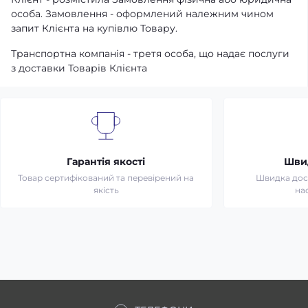
особа. Замовлення - оформлений належним чином
запит Клієнта на купівлю Товару.
Транспортна компанія - третя особа, що надає послуги
з доставки Товарів Клієнта
Гарантія якості
Шви
Товар сертифікований та перевірений на
Швидка дост
якість
на