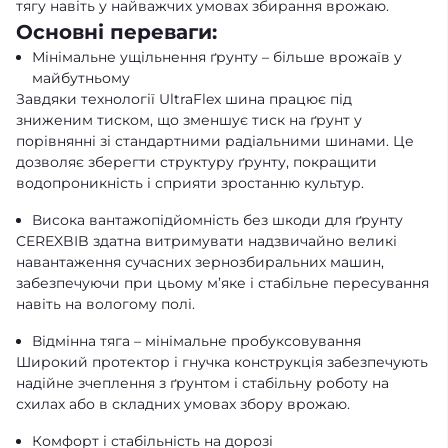
тягу навіть у найважчих умовах збирання врожаю.
Основні переваги:
Мінімальне ущільнення ґрунту – більше врожаїв у
майбутньому
Завдяки технології UltraFlex шина працює під
зниженим тиском, що зменшує тиск на ґрунт у
порівнянні зі стандартними радіальними шинами. Це
дозволяє зберегти структуру ґрунту, покращити
водопроникність і сприяти зростанню культур.
Висока вантажопідйомність без шкоди для ґрунту
CEREXBIB здатна витримувати надзвичайно великі
навантаження сучасних зернозбиральних машин,
забезпечуючи при цьому м’яке і стабільне пересування
навіть на вологому полі.
Відмінна тяга – мінімальне пробуксовування
Широкий протектор і гнучка конструкція забезпечують
надійне зчеплення з ґрунтом і стабільну роботу на
схилах або в складних умовах збору врожаю.
Комфорт і стабільність на дорозі