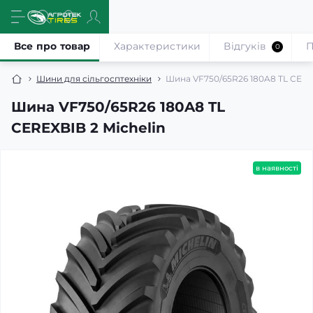
Все про товар
Характеристики
Відгуків
П
0
Шини для сільгосптехніки
Шина VF750/65R26 180A8 TL CEREX
Шина VF750/65R26 180A8 TL
CEREXBIB 2 Michelin
в наявності