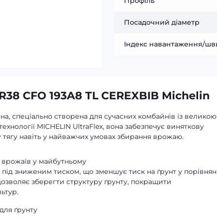
Профіль
Посадочний діаметр
Індекс навантаження/шв
R38 CFO 193A8 TL CEREXBIB Michelin
а, спеціально створена для сучасних комбайнів із великою
ехнології MICHELIN UltraFlex, вона забезпечує виняткову
ву тягу навіть у найважчих умовах збирання врожаю.
е врожаїв у майбутньому
 під зниженим тиском, що зменшує тиск на ґрунт у порівнянн
озволяє зберегти структуру ґрунту, покращити
ьтур.
для ґрунту