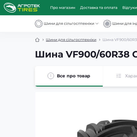
Про магазин
Доставка та оплата
Відгуки
Шини для сільгосптехніки
Шини для інд
Шини для сільгосптехніки
Шина VF900/60R38
Шина VF900/60R38 C
Все про товар
Хара