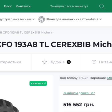
Блог
Контакти
устріальної техніки
Шини для вантажних автомобілів
 CFO 193A8 TL CEREXBIB Michelin
FO 193A8 TL CEREXBIB Mich
ктеристики
Відгуків
Питан
0
Код товару:
171747
Виробник:
MI
в наявності
Знайшли дешевше?
516 552 грн.