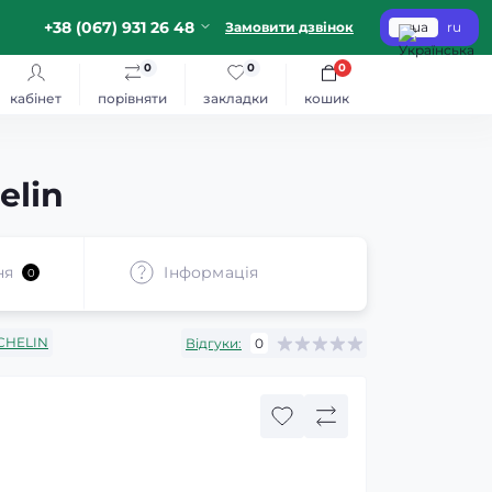
+38 (067) 931 26 48
Замовити дзвінок
ua
ru
0
0
0
кабінет
порівняти
закладки
кошик
elin
ня
Iнформація
0
CHELIN
Відгуки:
0