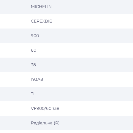
MICHELIN
CEREXBIB
900
60
38
193A8
TL
VF900/60R38
Радіальна (R)