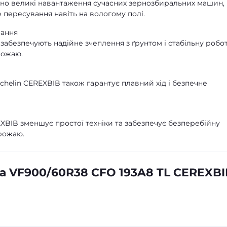
но великі навантаження сучасних зернозбиральних машин,
 пересування навіть на вологому полі.
вання
забезпечують надійне зчеплення з ґрунтом і стабільну робо
рожаю.
chelin CEREXBIB також гарантує плавний хід і безпечне
EXBIB зменшує простої техніки та забезпечує безперебійну
рожаю.
а VF900/60R38 CFO 193A8 TL CEREXBI