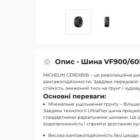
Опис - Шина VF900/60
MICHELIN CEREXBIB – це революційна шин
вантажопідйомністю. Завдяки передовій т
стійкість, знижений тиск на ґрунт і чудо
Основні переваги:
Мінімальне ущільнення ґрунту – більш
Завдяки технології UltraFlex шина працює
стандартними радіальними шинами. Це д
водопроникність і сприяти зростанню кул
Висока вантажопідйомність без шкоди 