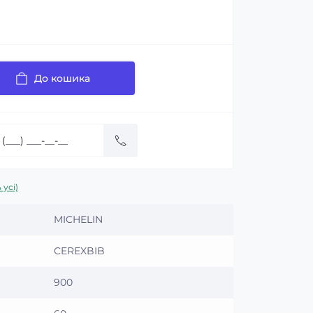
До кошика
 усі)
MICHELIN
CEREXBIB
900