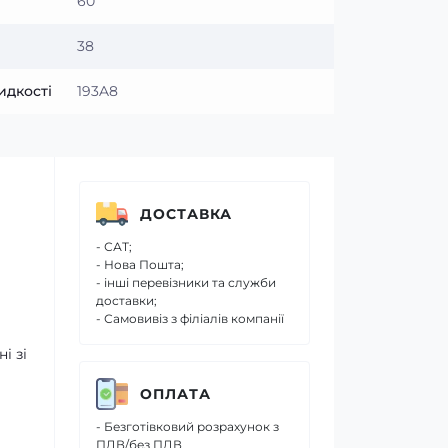
60
38
идкості
193A8
ДОСТАВКА
- САТ;
- Нова Пошта;
- інші перевізники та служби
доставки;
- Самовивіз з філіалів компанії
і зі
ОПЛАТА
- Безготівковий розрахунок з
ПДВ/без ПДВ