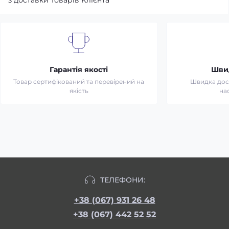
з доставки Товарів Клієнта
Гарантія якості
Шви
Товар сертифікований та перевірений на
Швидка дост
якість
на
ТЕЛЕФОНИ:
+38 (067) 931 26 48
+38 (067) 442 52 52