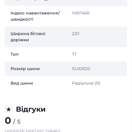
Індекс навантаження/
149/146K
швидкості
Ширина бігової
220
доріжки
Тип
TT
Розмір шини
10.00R20
Вид шини
Радіальна (R)
Відгуки
0
/ 5
середній рейтинг товару