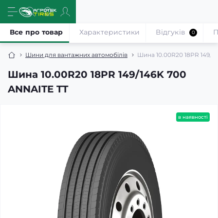
Все про товар
Характеристики
Відгуків
П
0
Шини для вантажних автомобілів
Шина 10.00R20 18PR 149/1
Шина 10.00R20 18PR 149/146K 700
ANNAITE TT
в наявності