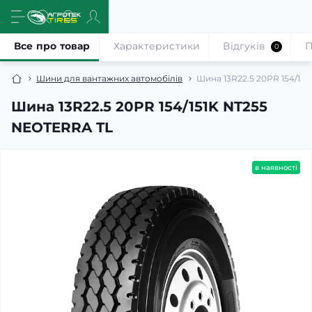
Все про товар
Характеристики
Відгуків
П
0
Шини для вантажних автомобілів
Шина 13R22.5 20PR 154/15
Шина 13R22.5 20PR 154/151K NT255
NEOTERRA TL
в наявності