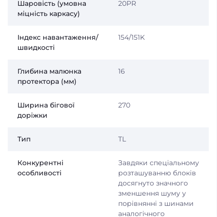
Шаровість (умовна
20PR
міцність каркасу)
Індекс навантаження/
154/151K
швидкості
Глибина малюнка
16
протектора (мм)
Ширина бігової
270
доріжки
Тип
TL
Конкурентні
Завдяки спеціальному
особливості
розташуванню блоків
досягнуто значного
зменшення шуму у
порівнянні з шинами
аналогічного