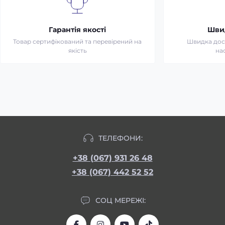
Гарантія якості
Шви
Товар сертифікований та перевірений на
Швидка дост
якість
на
ТЕЛЕФОНИ:
+38 (067) 931 26 48
+38 (067) 442 52 52
СОЦ МЕРЕЖІ: