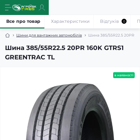
Все про товар
Характеристики
Відгуків
П
0
Шини для вантажних автомобілів
Шина 385/55R22.5 20PR 1
Шина 385/55R22.5 20PR 160K GTRS1
GREENTRAC TL
в наявності