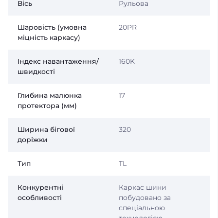
Вісь
Рульова
Шаровість (умовна
20PR
міцність каркасу)
Індекс навантаження/
160K
швидкості
Глибина малюнка
17
протектора (мм)
Ширина бігової
320
доріжки
Тип
TL
Конкурентні
Каркас шини
особливості
побудовано за
спеціальною