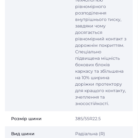
технологією
рівномірного
розподілення
внутрішнього тиску,
завдяки чому
досягається
рівномірний контакт з
дорожнім покриттям.
Спеціально
підвищена міцність
бокових блоків
каркасу та збільшена
на 10% ширина
доріжки протектору
для кращого контакту,
зчеплення та
зносостійкості.
Розмір шини
385/55R22.5
Вид шини
Радіальна (R)