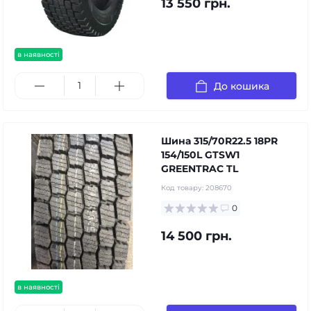
13 550 грн.
в наявності
До кошика
Шина 315/70R22.5 18PR
154/150L GTSW1
GREENTRAC TL
Код товару:
208670
0
14 500 грн.
в наявності