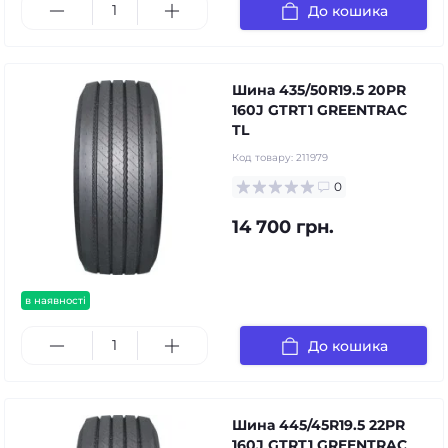
До кошика
Шина 435/50R19.5 20PR
160J GTRT1 GREENTRAC
TL
Код товару:
211979
0
14 700 грн.
в наявності
До кошика
Шина 445/45R19.5 22PR
160J GTRT1 GREENTRAC