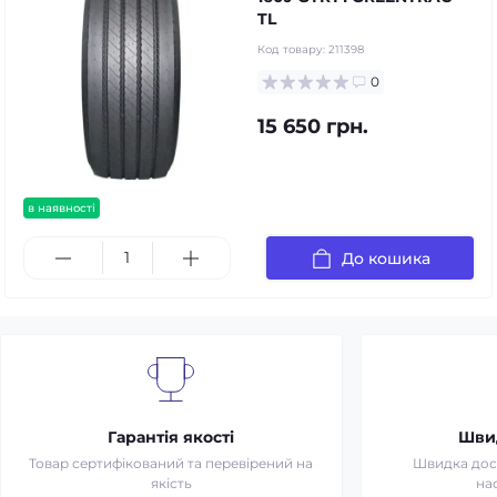
TL
Код товару:
211398
0
15 650 грн.
в наявності
До кошика
Гарантія якості
Шви
Товар сертифікований та перевірений на
Швидка дост
якість
на