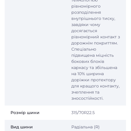
технологією
рівномірного
розподілення
внутрішнього тиску,
завдяки чому
досягається
рівномірний контакт з
дорожнім покриттям.
Спеціально
підвищена міцність
бокових блоків
каркасу та збільшена
на 10% ширина
доріжки протектору
для кращого контакту,
зчеплення та
зносостійкості.
Розмір шини
315/70R22.5
Вид шини
Радіальна (R)