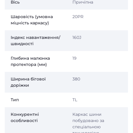
Вісь
Причіпна
Шаровість (умовна
20PR
міцність каркасу)
Індекс навантаження/
160J
швидкості
Глибина малюнка
19
протектора (мм)
Ширина бігової
380
доріжки
Тип
TL
Конкурентні
Каркас шини
особливості
побудовано за
спеціальною