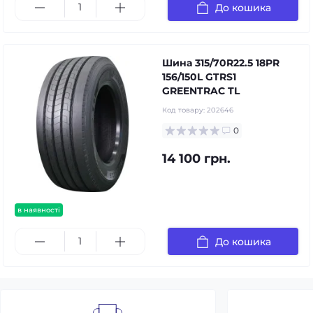
До кошика
Шина 315/70R22.5 18PR
156/150L GTRS1
GREENTRAC TL
Код товару:
202646
0
14 100 грн.
в наявності
До кошика