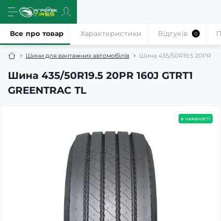
Все про товар
Характеристики
Відгуків
П
0
Шини для вантажних автомобілів
Шина 435/50R19.5 20PR 16
Шина 435/50R19.5 20PR 160J GTRT1
GREENTRAC TL
в наявності