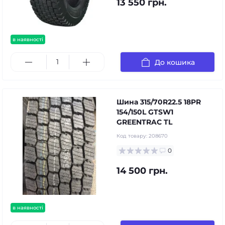
13 550 грн.
в наявності
До кошика
Шина 315/70R22.5 18PR
154/150L GTSW1
GREENTRAC TL
Код товару:
208670
0
14 500 грн.
в наявності