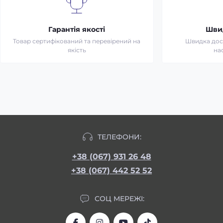
Гарантія якості
Шви
Товар сертифікований та перевірений на
Швидка дост
якість
на
ТЕЛЕФОНИ:
+38 (067) 931 26 48
+38 (067) 442 52 52
СОЦ МЕРЕЖІ: