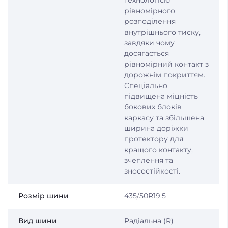
технологією
рівномірного
розподілення
внутрішнього тиску,
завдяки чому
досягається
рівномірний контакт з
дорожнім покриттям.
Спеціально
підвищена міцність
бокових блоків
каркасу та збільшена
ширина доріжки
протектору для
кращого контакту,
зчеплення та
зносостійкості.
Розмір шини
435/50R19.5
Вид шини
Радіальна (R)