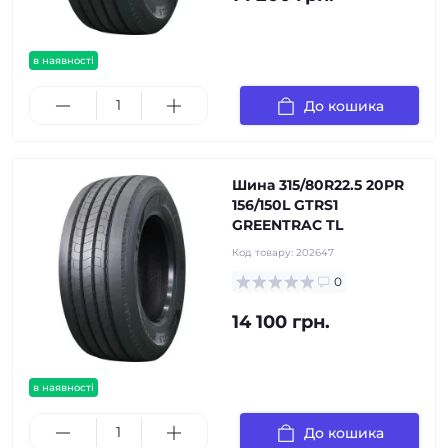
в наявності
До кошика
Шина 315/80R22.5 20PR
156/150L GTRS1
GREENTRAC TL
Код товару:
202647
0
14 100 грн.
в наявності
До кошика