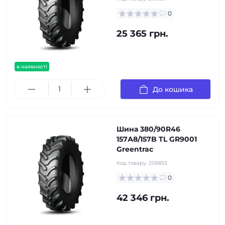
0
25 365 грн.
в наявності
До кошика
Шина 380/90R46
157А8/157B TL GR9001
Greentrac
Код товару:
206833
0
42 346 грн.