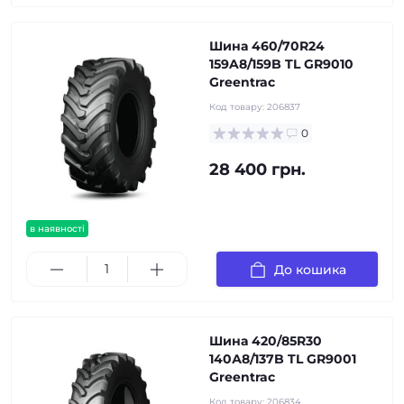
Шина 460/70R24
159A8/159B TL GR9010
Greentrac
Код товару:
206837
0
28 400 грн.
в наявності
До кошика
Шина 420/85R30
140А8/137B TL GR9001
Greentrac
Код товару:
206834