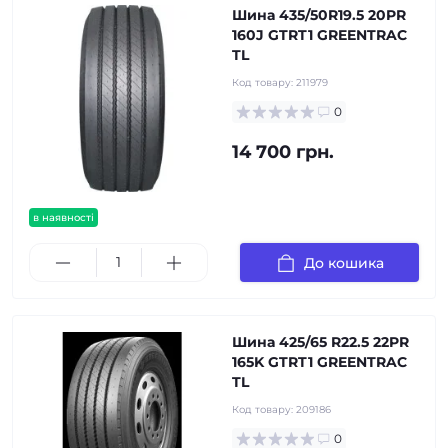
Шина 435/50R19.5 20PR
160J GTRT1 GREENTRAC
TL
Код товару:
211979
0
14 700 грн.
в наявності
До кошика
Шина 425/65 R22.5 22PR
165K GTRT1 GREENTRAC
TL
Код товару:
209186
0