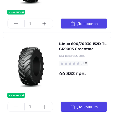
в наявності
До кошика
Шина 600/70R30 152D TL
GR9005 Greentrac
Код товару:
206835
0
44 332 грн.
в наявності
До кошика