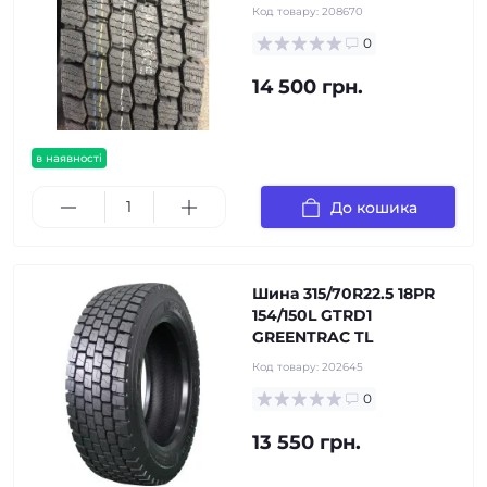
Код товару:
208670
0
14 500 грн.
в наявності
До кошика
Шина 315/70R22.5 18PR
154/150L GTRD1
GREENTRAC TL
Код товару:
202645
0
13 550 грн.