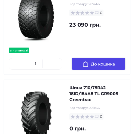
Код товару:
207466
0
23 090 грн.
в наявності
До кошика
Шина 710/75R42
181D/184А8 TL GR9005
Greentrac
Код товару:
206836
0
0 грн.