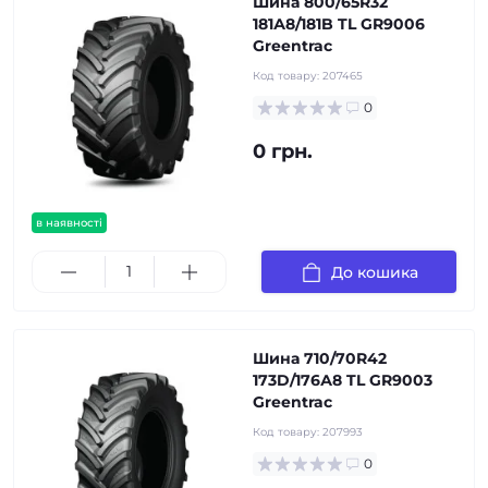
Шина 800/65R32
181А8/181B TL GR9006
Greentrac
Код товару:
207465
0
0 грн.
в наявності
До кошика
Шина 710/70R42
173D/176А8 TL GR9003
Greentrac
Код товару:
207993
0