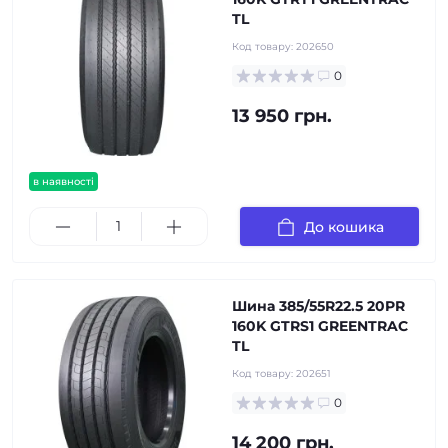
TL
Код товару:
202650
0
13 950 грн.
в наявності
До кошика
Шина 385/55R22.5 20PR
160K GTRS1 GREENTRAC
TL
Код товару:
202651
0
14 200 грн.