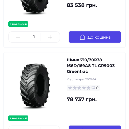
83 538 грн.
в наявності
До кошика
Шина 710/70R38
166D/169A8 TL GR9003
Greentrac
Код товару:
207464
0
78 737 грн.
в наявності