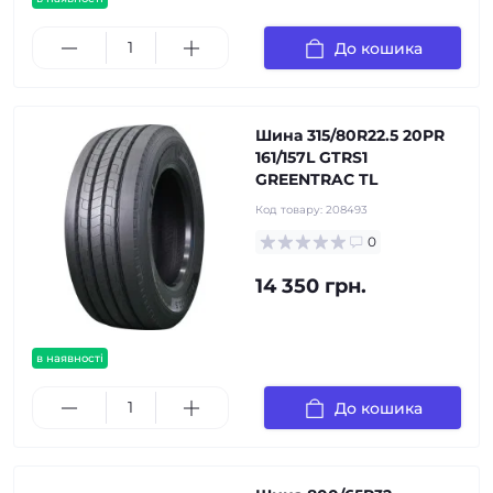
До кошика
Шина 315/80R22.5 20PR
161/157L GTRS1
GREENTRAC TL
Код товару:
208493
0
14 350 грн.
в наявності
До кошика