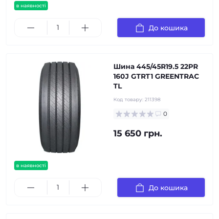
в наявності
До кошика
Шина 445/45R19.5 22PR
160J GTRT1 GREENTRAC
TL
Код товару:
211398
0
15 650 грн.
в наявності
До кошика