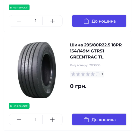
в наявності
До кошика
Шина 295/80R22.5 18PR
154/149M GTRS1
GREENTRAC TL
Код товару:
203903
0
0 грн.
в наявності
До кошика