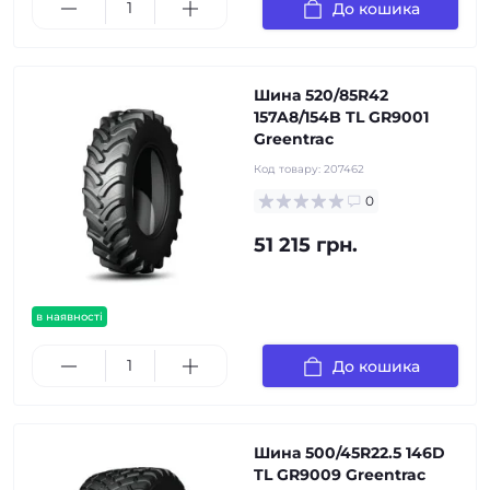
До кошика
Шина 520/85R42
157A8/154B TL GR9001
Greentrac
Код товару:
207462
0
51 215 грн.
в наявності
До кошика
Шина 500/45R22.5 146D
TL GR9009 Greentrac