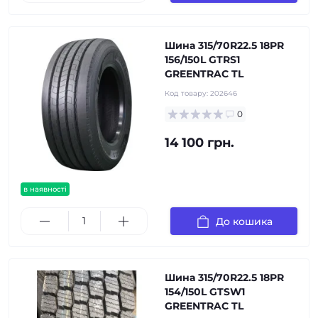
Шина 315/70R22.5 18PR
156/150L GTRS1
GREENTRAC TL
Код товару:
202646
0
14 100 грн.
в наявності
До кошика
Шина 315/70R22.5 18PR
154/150L GTSW1
GREENTRAC TL