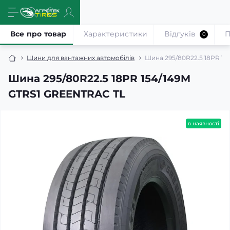
Все про товар
Характеристики
Відгуків
П
0
Шини для вантажних автомобілів
Шина 295/80R22.5 18PR 1
Шина 295/80R22.5 18PR 154/149M
GTRS1 GREENTRAC TL
в наявності