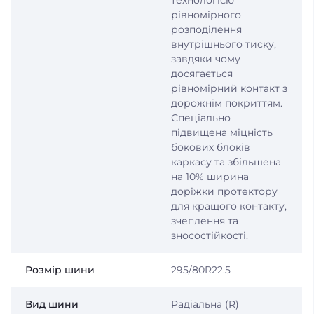
технологією
рівномірного
розподілення
внутрішнього тиску,
завдяки чому
досягається
рівномірний контакт з
дорожнім покриттям.
Спеціально
підвищена міцність
бокових блоків
каркасу та збільшена
на 10% ширина
доріжки протектору
для кращого контакту,
зчеплення та
зносостійкості.
Розмір шини
295/80R22.5
Вид шини
Радіальна (R)