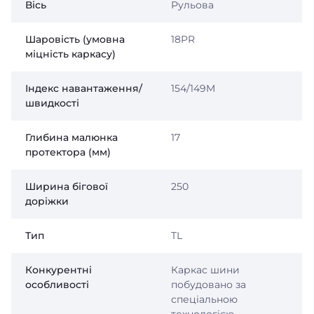
Вісь
Рульова
Шаровість (умовна
18PR
міцність каркасу)
Індекс навантаження/
154/149M
швидкості
Глибина малюнка
17
протектора (мм)
Ширина бігової
250
доріжки
Тип
TL
Конкурентні
Каркас шини
особливості
побудовано за
спеціальною