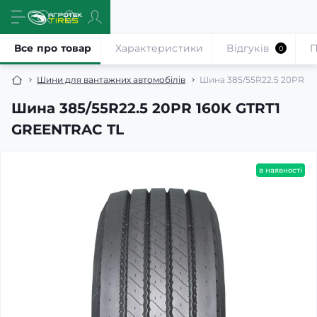
Все про товар
Характеристики
Відгуків
П
0
Шини для вантажних автомобілів
Шина 385/55R22.5 20PR 1
Шина 385/55R22.5 20PR 160K GTRT1
GREENTRAC TL
в наявності