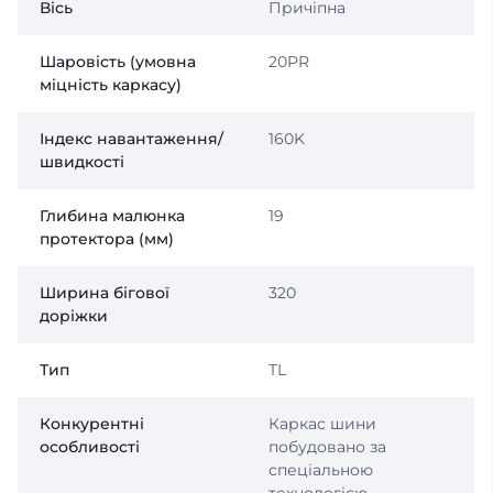
Вісь
Причіпна
Шаровість (умовна
20PR
міцність каркасу)
Індекс навантаження/
160K
швидкості
Глибина малюнка
19
протектора (мм)
Ширина бігової
320
доріжки
Тип
TL
Конкурентні
Каркас шини
особливості
побудовано за
спеціальною