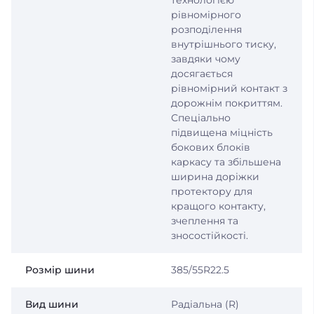
технологією
рівномірного
розподілення
внутрішнього тиску,
завдяки чому
досягається
рівномірний контакт з
дорожнім покриттям.
Спеціально
підвищена міцність
бокових блоків
каркасу та збільшена
ширина доріжки
протектору для
кращого контакту,
зчеплення та
зносостійкості.
Розмір шини
385/55R22.5
Вид шини
Радіальна (R)