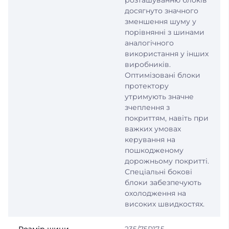
розташуванню блоків
досягнуто значного
зменшення шуму у
порівнянні з шинами
аналогічного
використання у інших
виробників.
Оптимізовані блоки
протектору
утримують значне
зчеплення з
покриттям, навіть при
важких умовах
керування на
пошкодженому
дорожньому покритті.
Спеціальні бокові
блоки забезпечують
охолодження на
високих швидкостях.