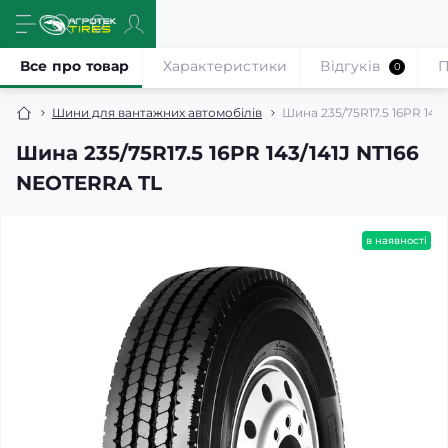
Все про товар
Характеристики
Відгуків
П
0
Шини для вантажних автомобілів
Шина 235/75R17.5 16PR 143
Шина 235/75R17.5 16PR 143/141J NT166
NEOTERRA TL
в наявності