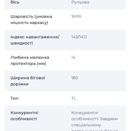
Вісь
Рульова
Шаровість (умовна
16PR
міцність каркасу)
Індекс навантаження/
143/141J
швидкості
Глибина малюнка
14
протектора (мм)
Ширина бігової
180
доріжки
Тип
TL
Конкурентні
Конкурентні
особливості
особливості: Завдяки
спеціальному