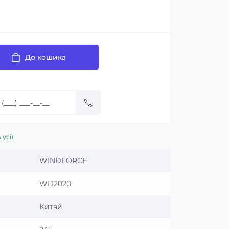
До кошика
 усі)
WINDFORCE
WD2020
Китай