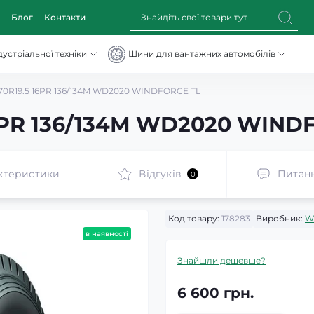
Блог
Контакти
устріальної техніки
Шини для вантажних автомобілів
70R19.5 16PR 136/134M WD2020 WINDFORCE TL
6PR 136/134M WD2020 WIND
ктеристики
Відгуків
Питан
0
Код товару:
178283
Виробник:
W
в наявності
Знайшли дешевше?
6 600 грн.