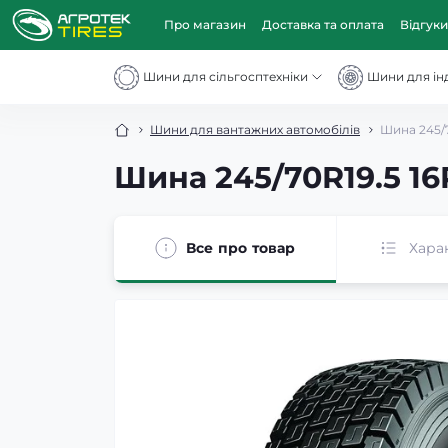
Про магазин
Доставка та оплата
Відгуки
Шини для сільгосптехніки
Шини для інд
Шини для вантажних автомобілів
Шина 245/
Шина 245/70R19.5 1
Все про товар
Хара