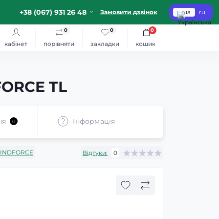
+38 (067) 931 26 48
Замовити дзвінок
ua
ru
0
0
0
кабінет
порівняти
закладки
кошик
FORCE TL
ня
Iнформація
0
INDFORCE
Відгуки:
0