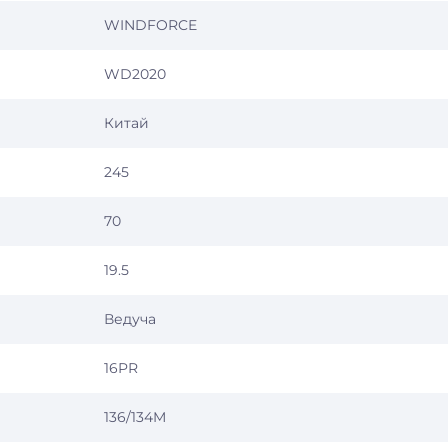
WINDFORCE
WD2020
Китай
245
70
19.5
Ведуча
16PR
136/134M