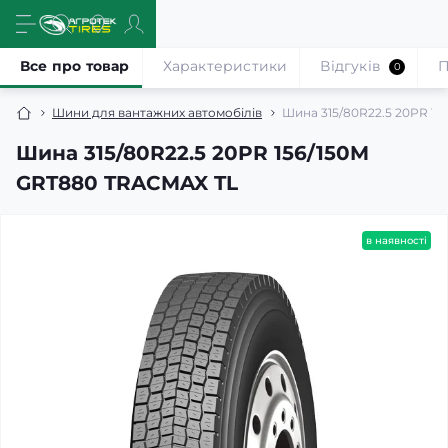
Все про товар
Характеристики
Відгуків
П
0
Шини для вантажних автомобілів
Шина 315/80R22.5 20PR 1
Шина 315/80R22.5 20PR 156/150M
GRT880 TRACMAX TL
в наявності