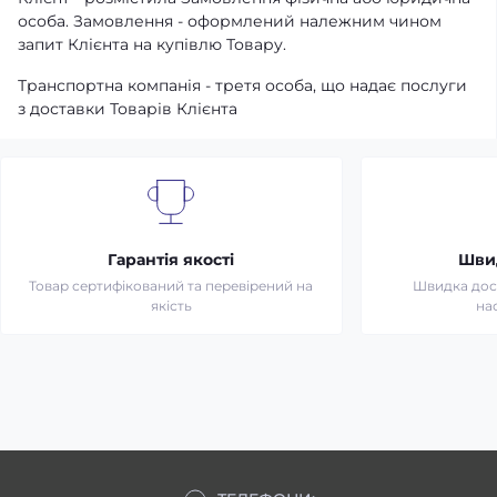
особа. Замовлення - оформлений належним чином
запит Клієнта на купівлю Товару.
Транспортна компанія - третя особа, що надає послуги
з доставки Товарів Клієнта
Гарантія якості
Шви
Товар сертифікований та перевірений на
Швидка дост
якість
на