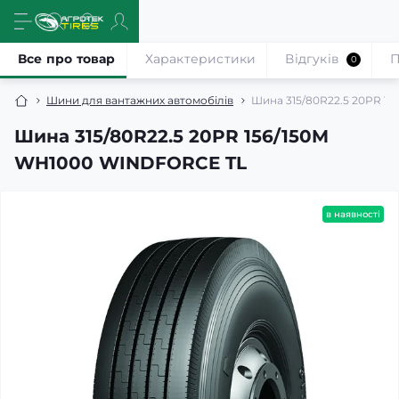
Все про товар
Характеристики
Відгуків
П
0
Шини для вантажних автомобілів
Шина 315/80R22.5 20PR 1
Шина 315/80R22.5 20PR 156/150M
WH1000 WINDFORCE TL
в наявності