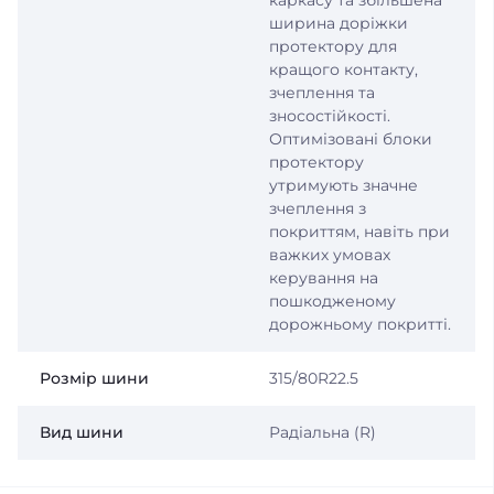
каркасу та збільшена
ширина доріжки
протектору для
кращого контакту,
зчеплення та
зносостійкості.
Оптимізовані блоки
протектору
утримують значне
зчеплення з
покриттям, навіть при
важких умовах
керування на
пошкодженому
дорожньому покритті.
Розмір шини
315/80R22.5
Вид шини
Радіальна (R)