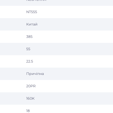
NT555
Китай
385
55
22.5
Причіпна
20PR
160K
18