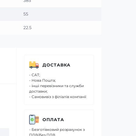
385
55
22.5
ДОСТАВКА
- САТ;
- Нова Пошта;
- інші перевізники та служби
доставки;
- Самовивіз з філіалів компанії
ОПЛАТА
- Безготівковий розрахунок з
ПДВ/без ПДВ