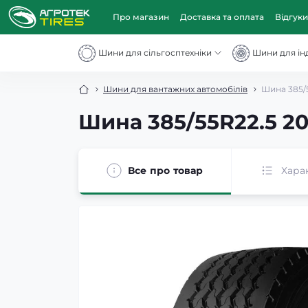
Про магазин
Доставка та оплата
Відгуки
Шини для сільгосптехніки
Шини для інд
Шини для вантажних автомобілів
Шина 385/
Шина 385/55R22.5 2
Все про товар
Хара