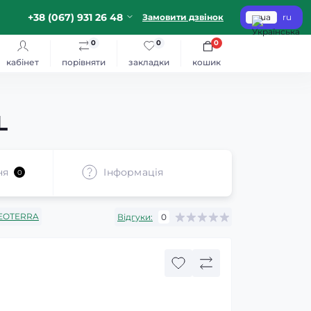
+38 (067) 931 26 48
Замовити дзвінок
ua
ru
0
0
0
кабінет
порівняти
закладки
кошик
L
ня
Iнформація
0
EOTERRA
Відгуки:
0