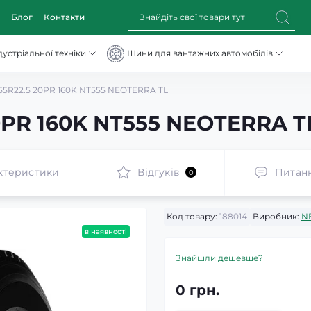
Блог
Контакти
устріальної техніки
Шини для вантажних автомобілів
55R22.5 20PR 160K NT555 NEOTERRA TL
0PR 160K NT555 NEOTERRA T
ктеристики
Відгуків
Питан
0
Код товару:
188014
Виробник:
N
в наявності
Знайшли дешевше?
0 грн.