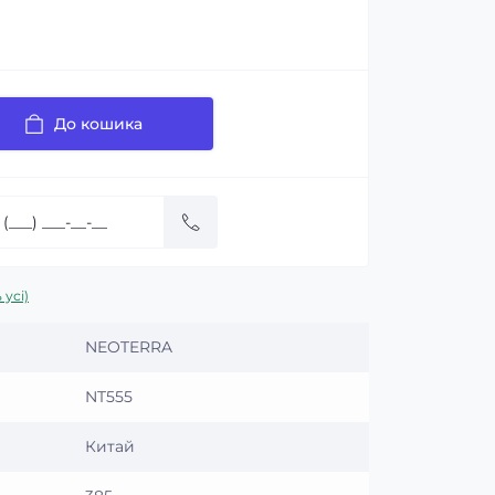
До кошика
 усі)
NEOTERRA
NT555
Китай