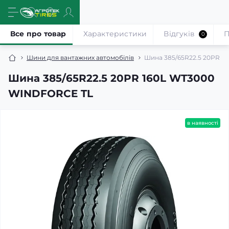
Все про товар
Характеристики
Відгуків
П
0
Шини для вантажних автомобілів
Шина 385/65R22.5 20PR 1
Шина 385/65R22.5 20PR 160L WT3000
WINDFORCE TL
в наявності