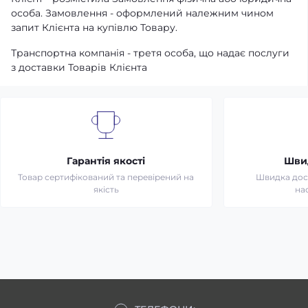
особа. Замовлення - оформлений належним чином
запит Клієнта на купівлю Товару.
Транспортна компанія - третя особа, що надає послуги
з доставки Товарів Клієнта
Гарантія якості
Шви
Товар сертифікований та перевірений на
Швидка дост
якість
на