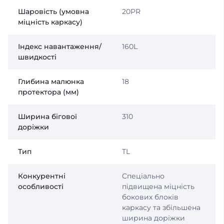
Шаровість (умовна
20PR
міцність каркасу)
Індекс навантаження/
160L
швидкості
Глибина малюнка
18
протектора (мм)
Ширина бігової
310
доріжки
Тип
TL
Конкурентні
Спеціально
особливості
підвищена міцність
бокових блоків
каркасу та збільшена
ширина доріжки