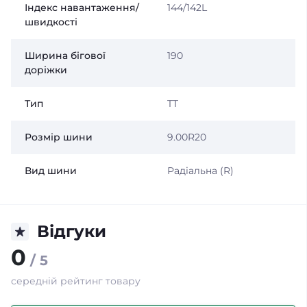
Індекс навантаження/
144/142L
швидкості
Ширина бігової
190
доріжки
Тип
TT
Розмір шини
9.00R20
Вид шини
Радіальна (R)
Відгуки
0
/ 5
середній рейтинг товару