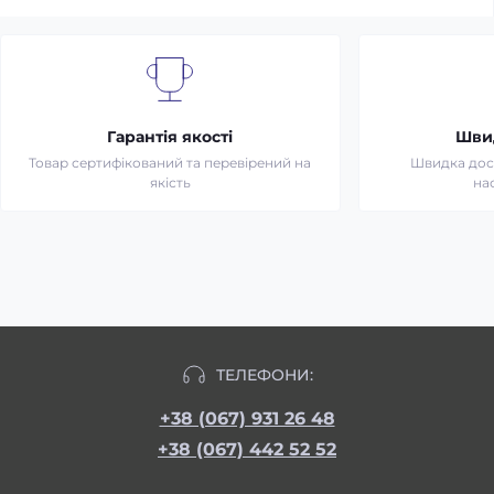
Гарантія якості
Шви
Товар сертифікований та перевірений на
Швидка дост
якість
на
ТЕЛЕФОНИ:
+38 (067) 931 26 48
+38 (067) 442 52 52