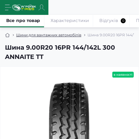
Все про товар
Характеристики
Відгуків
П
0
Шини для вантажних автомобілів
Шина 9.00R20 16PR 144/14
Шина 9.00R20 16PR 144/142L 300
ANNAITE TT
в наявності