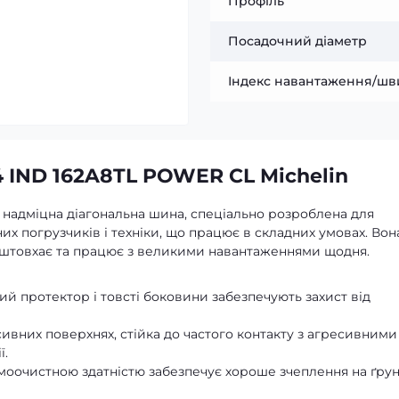
Профіль
Посадочний діаметр
Індекс навантаження/шв
4 IND 162A8TL POWER CL Michelin
надміцна діагональна шина, спеціально розроблена для
их погрузчиків і техніки, що працює в складних умовах. Вон
не, штовхає та працює з великими навантаженнями щодня.
й протектор і товсті боковини забезпечують захист від
сивних поверхнях, стійка до частого контакту з агресивними
ї.
моочистною здатністю забезпечує хороше зчеплення на ґрунт