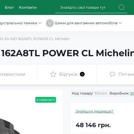
Блог
Контакти
устріальної техніки
Шини для вантажних автомобілів
0-24 IND 162A8TL POWER CL Michelin
 162A8TL POWER CL Micheli
ктеристики
Відгуків
Питан
0
Код товару:
102424
Виробник:
M
в наявності
Знайшли дешевше?
48 146 грн.