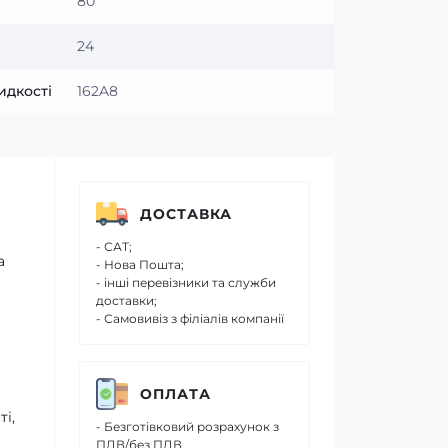
80
24
идкості
162A8
ДОСТАВКА
- САТ;
а
- Нова Пошта;
- інші перевізники та служби
доставки;
- Самовивіз з філіалів компанії
ОПЛАТА
і,
- Безготівковий розрахунок з
ПДВ/без ПДВ