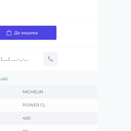
До кошика
 усі)
MICHELIN
POWER CL
400