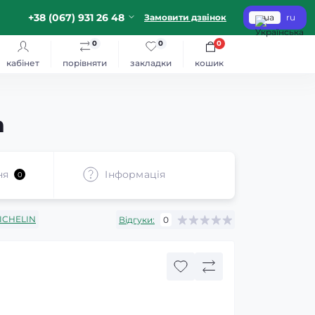
+38 (067) 931 26 48
Замовити дзвінок
ua
ru
0
0
0
кабінет
порівняти
закладки
кошик
n
ня
Iнформація
0
ICHELIN
Відгуки:
0