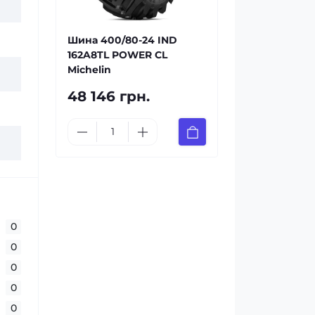
Шина 400/80-24 IND
162A8TL POWER CL
Michelin
48 146 грн.
0
0
0
0
0