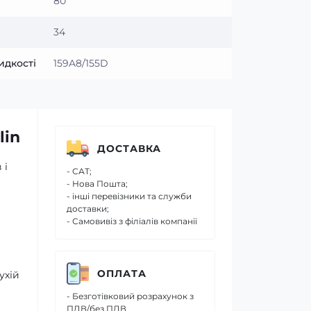
80
34
идкості
159A8/155D
lin
ДОСТАВКА
 і
- САТ;
- Нова Пошта;
- інші перевізники та служби
доставки;
- Самовивіз з філіалів компанії
ОПЛАТА
ухій
- Безготівковий розрахунок з
ПДВ/без ПДВ