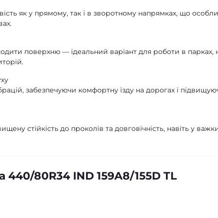
ість як у прямому, так і в зворотному напрямках, що особл
вах.
одити поверхню — ідеальний варіант для роботи в парках, 
иторій.
уху
брацій, забезпечуючи комфортну їзду на дорогах і підвищую
щену стійкість до проколів та довговічність, навіть у важк
 440/80R34 IND 159A8/155D TL