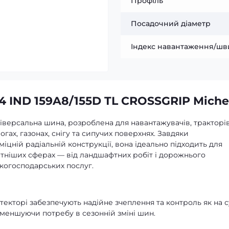
Профіль
Посадочний діаметр
Індекс навантаження/шв
 IND 159A8/155D TL CROSSGRIP Miche
версальна шина, розроблена для навантажувачів, тракторів
гах, газонах, снігу та сипучих поверхнях. Завдяки
цній радіальній конструкції, вона ідеально підходить для
ітніших сферах — від ландшафтних робіт і дорожнього
ькогосподарських послуг.
отекторі забезпечують надійне зчеплення та контроль як на с
— зменшуючи потребу в сезонній зміні шин.