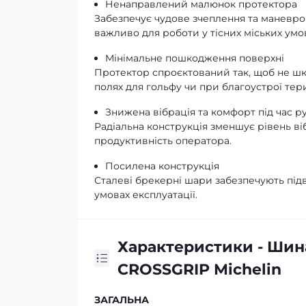
Ненаправлений малюнок протектора
Забезпечує чудове зчеплення та маневров
важливо для роботи у тісних міських умо
Мінімальне пошкодження поверхні
Протектор спроєктований так, щоб не шк
полях для гольфу чи при благоустрої тер
Знижена вібрація та комфорт під час р
Радіальна конструкція зменшує рівень ві
продуктивність оператора.
Посилена конструкція
Сталеві брекерні шари забезпечують підви
умовах експлуатації.
Характеристики - Шина
CROSSGRIP Michelin
ЗАГАЛЬНА