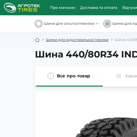
Про магазин
Доставка та оплата
Відгуки
Шини для сільгосптехніки
Шини для інд
Шини для індустріальної техніки
Шина 440/8
Шина 440/80R34 IND
Все про товар
Хара