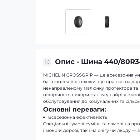
Опис - Шина 440/80R34
MICHELIN CROSSGRIP — це всесезонна уні
багатоцільової техніки, що працює на доро
ненаправленому малюнку протектора та мі
цілорічного використання у найрізноман
обслуговування до комунальних та сільс
Основні переваги:
Всесезонна ефективність
Спеціальні гумові суміші та ламелі на пр
і мокрій дорозі, так і на снігу чи льоду 