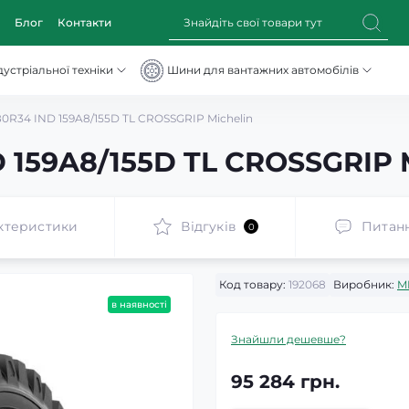
Блог
Контакти
устріальної техніки
Шини для вантажних автомобілів
0R34 IND 159A8/155D TL CROSSGRIP Michelin
 159A8/155D TL CROSSGRIP 
ктеристики
Відгуків
Питан
0
Код товару:
192068
Виробник:
M
в наявності
Знайшли дешевше?
95 284 грн.