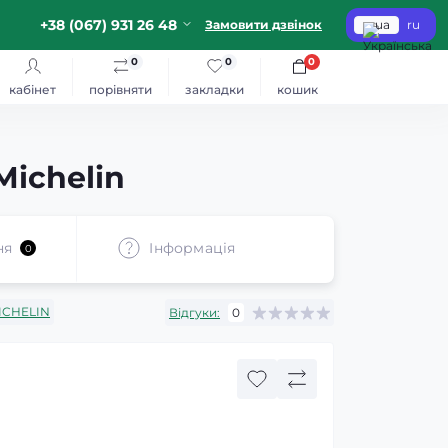
+38 (067) 931 26 48
Замовити дзвінок
ua
ru
0
0
0
кабінет
порівняти
закладки
кошик
Michelin
ня
Iнформація
0
ICHELIN
Відгуки:
0