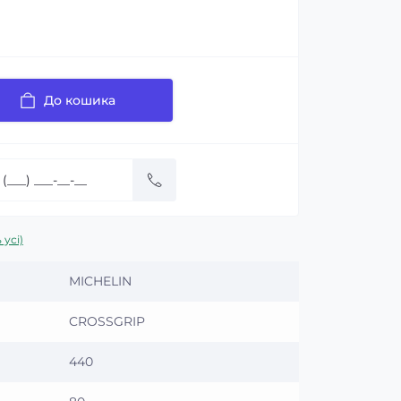
До кошика
 усі)
MICHELIN
CROSSGRIP
440