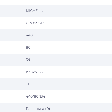
MICHELIN
CROSSGRIP
440
80
34
159A8/155D
TL
440/80R34
Радіальна (R)