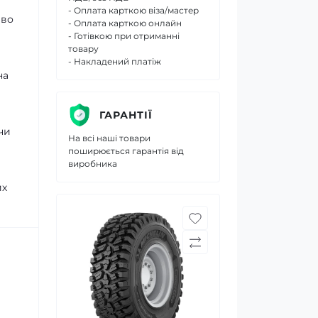
- Оплата карткою віза/мастер
иво
- Оплата карткою онлайн
- Готівкою при отриманні
товару
- Накладений платіж
на
ГАРАНТІЇ
чи
На всі наші товари
поширюється гарантія від
виробника
их