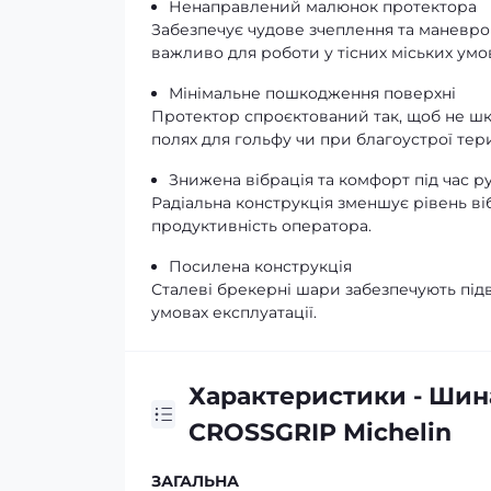
Ненаправлений малюнок протектора
Забезпечує чудове зчеплення та маневров
важливо для роботи у тісних міських умо
Мінімальне пошкодження поверхні
Протектор спроєктований так, щоб не шк
полях для гольфу чи при благоустрої тер
Знижена вібрація та комфорт під час р
Радіальна конструкція зменшує рівень ві
продуктивність оператора.
Посилена конструкція
Сталеві брекерні шари забезпечують підви
умовах експлуатації.
Характеристики - Шина
CROSSGRIP Michelin
ЗАГАЛЬНА