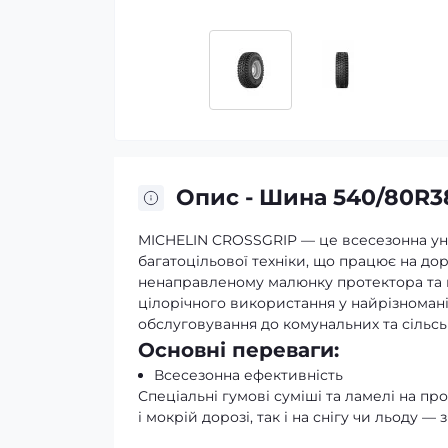
Опис - Шина 540/80R38
MICHELIN CROSSGRIP — це всесезонна уні
багатоцільової техніки, що працює на доро
ненаправленому малюнку протектора та мі
цілорічного використання у найрізноман
обслуговування до комунальних та сільс
Основні переваги:
Всесезонна ефективність
Спеціальні гумові суміші та ламелі на пр
і мокрій дорозі, так і на снігу чи льоду 