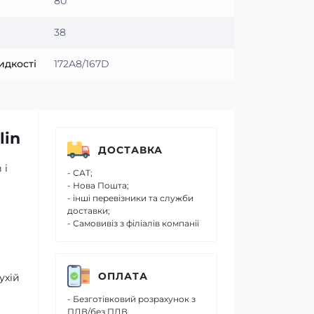
80
38
идкості
172A8/167D
lin
ДОСТАВКА
 і
- САТ;
- Нова Пошта;
- інші перевізники та служби
доставки;
- Самовивіз з філіалів компанії
ОПЛАТА
ухій
- Безготівковий розрахунок з
ПДВ/без ПДВ