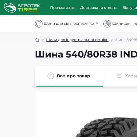
Про магазин
Доставка та оплата
Відгуки
Шини для сільгосптехніки
Шини для інд
Шини для індустріальної техніки
Шина 540/8
Шина 540/80R38 IND
Все про товар
Хара