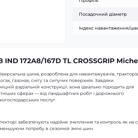
Профіль
Посадочний діаметр
Індекс навантаження/шв
 IND 172A8/167D TL CROSSGRIP Miche
версальна шина, розроблена для навантажувачів, тракторів
гах, газонах, снігу та сипучих поверхнях. Завдяки
цній радіальній конструкції, вона ідеально підходить для
ітніших сферах — від ландшафтних робіт і дорожнього
ькогосподарських послуг.
отекторі забезпечують надійне зчеплення та контроль як на с
— зменшуючи потребу в сезонній зміні шин.