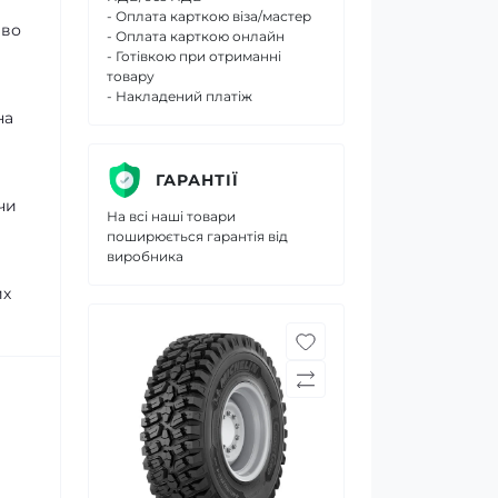
- Оплата карткою віза/мастер
иво
- Оплата карткою онлайн
- Готівкою при отриманні
товару
- Накладений платіж
на
ГАРАНТІЇ
чи
На всі наші товари
поширюється гарантія від
виробника
их