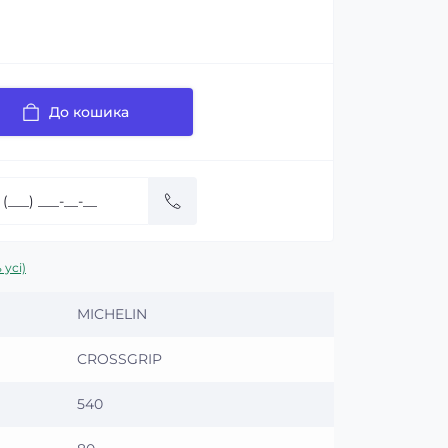
До кошика
 усі)
MICHELIN
CROSSGRIP
540