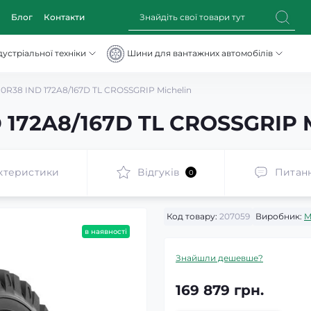
Блог
Контакти
устріальної техніки
Шини для вантажних автомобілів
0R38 IND 172A8/167D TL CROSSGRIP Michelin
 172A8/167D TL CROSSGRIP M
ктеристики
Відгуків
Питан
0
Код товару:
207059
Виробник:
M
в наявності
Знайшли дешевше?
169 879 грн.