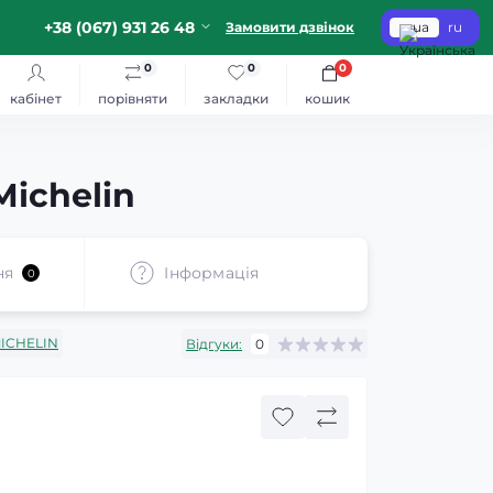
+38 (067) 931 26 48
Замовити дзвінок
ua
ru
0
0
0
кабінет
порівняти
закладки
кошик
ichelin
ня
Iнформація
0
ICHELIN
Відгуки:
0