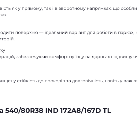
ість як у прямому, так і в зворотному напрямках, що особл
вах.
одити поверхню — ідеальний варіант для роботи в парках, 
иторій.
уху
брацій, забезпечуючи комфортну їзду на дорогах і підвищую
щену стійкість до проколів та довговічність, навіть у важк
 540/80R38 IND 172A8/167D TL