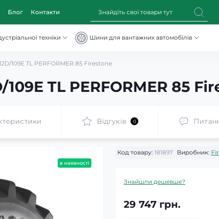
Блог
Контакти
устріальної техніки
Шини для вантажних автомобілів
12D/109E TL PERFORMER 85 Firestone
D/109E TL PERFORMER 85 Fir
ктеристики
Відгуків
Питан
0
Код товару:
181897
Виробник:
Fi
в наявності
Знайшли дешевше?
29 747 грн.