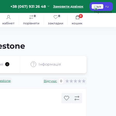
+38 (067) 931 26 48
Замовити дзвінок
ua
ru
0
0
0
кабінет
порівняти
закладки
кошик
estone
ня
Iнформація
0
restone
Відгуки:
0