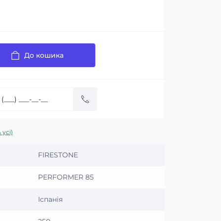
До кошика
 усі)
FIRESTONE
PERFORMER 85
Іспанія