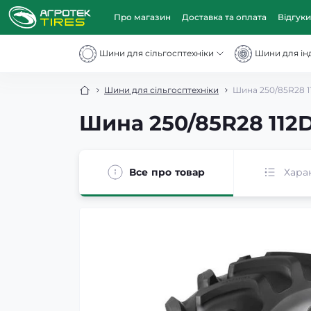
Про магазин
Доставка та оплата
Відгуки
Шини для сільгосптехніки
Шини для інд
Шини для сільгосптехніки
Шина 250/85R28 1
Шина 250/85R28 112
Все про товар
Хара