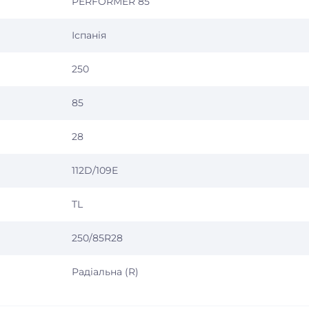
PERFORMER 85
Іспанія
250
85
28
112D/109E
TL
250/85R28
Радіальна (R)