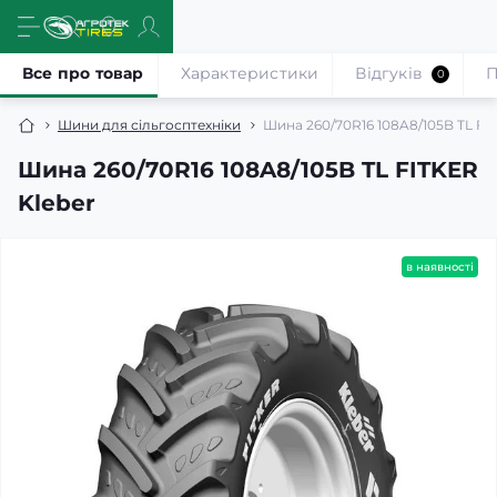
Все про товар
Характеристики
Відгуків
П
0
Шини для сільгосптехніки
Шина 260/70R16 108A8/105B TL FI
Шина 260/70R16 108A8/105B TL FITKER
Kleber
в наявності