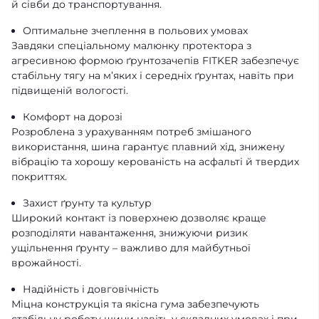
й сівби до транспортування.
Оптимальне зчеплення в польових умовах
Завдяки спеціальному малюнку протектора з
агресивною формою ґрунтозачепів FITKER забезпечує
стабільну тягу на м’яких і середніх ґрунтах, навіть при
підвищеній вологості.
Комфорт на дорозі
Розроблена з урахуванням потреб змішаного
використання, шина гарантує плавний хід, знижену
вібрацію та хорошу керованість на асфальті й твердих
покриттях.
Захист ґрунту та культур
Широкий контакт із поверхнею дозволяє краще
розподіляти навантаження, знижуючи ризик
ущільнення ґрунту – важливо для майбутньої
врожайності.
Надійність і довговічність
Міцна конструкція та якісна гума забезпечують