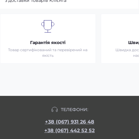
з доставки Товарів Клієнта
Гарантія якості
Шви
Товар сертифікований та перевірений на
Швидка дост
якість
на
ТЕЛЕФОНИ:
+38 (067) 931 26 48
+38 (067) 442 52 52