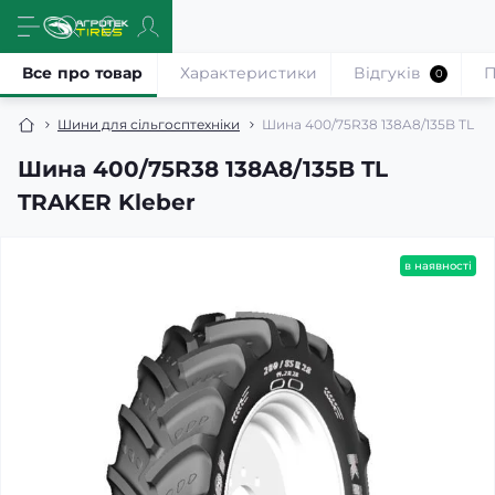
Все про товар
Характеристики
Відгуків
П
0
Шини для сільгосптехніки
Шина 400/75R38 138A8/135B TL T
Шина 400/75R38 138A8/135B TL
TRAKER Kleber
в наявності