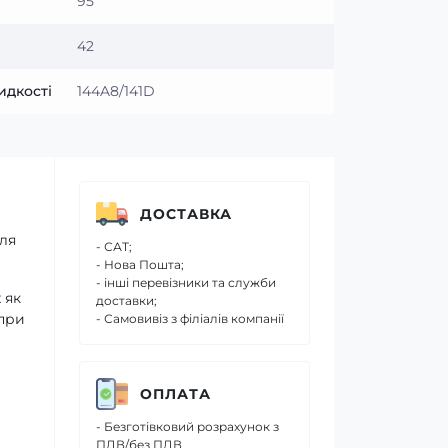
95
42
идкості
144A8/141D
ДОСТАВКА
для
- САТ;
- Нова Пошта;
- інші перевізники та служби
 як
доставки;
 при
- Самовивіз з філіалів компанії
ОПЛАТА
- Безготівковий розрахунок з
ПДВ/без ПДВ