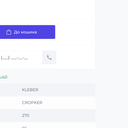
До кошика
 усі)
KLEBER
CROPKER
270