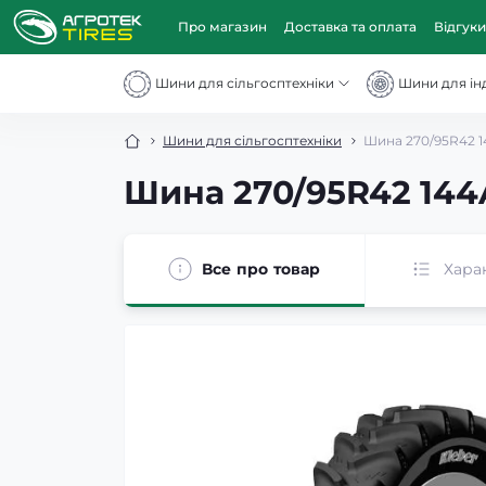
Про магазин
Доставка та оплата
Відгуки
Шини для сільгосптехніки
Шини для інд
Шини для сільгосптехніки
Шина 270/95R42 1
Шина 270/95R42 144
Все про товар
Хара