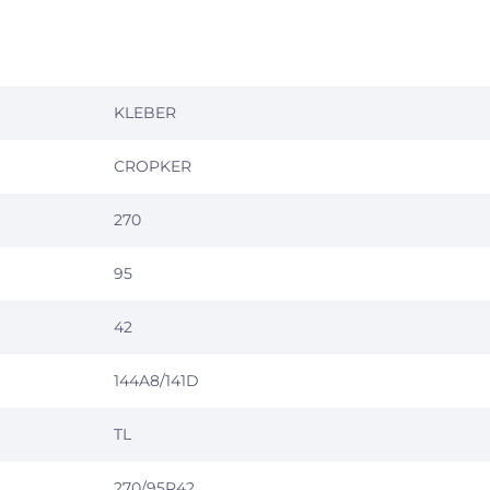
KLEBER
CROPKER
270
95
42
144A8/141D
TL
270/95R42