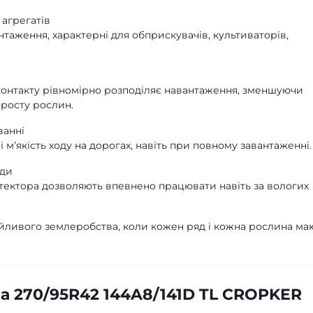
 агрегатів
аження, характерні для обприскувачів, культиваторів,
контакту рівномірно розподіляє навантаження, зменшуючи
росту рослин.
ванні
і м’якість ходу на дорогах, навіть при повному завантаженні.
оди
тектора дозволяють впевнено працювати навіть за вологих
байливого землеробства, коли кожен ряд і кожна рослина ма
а 270/95R42 144A8/141D TL CROPKER