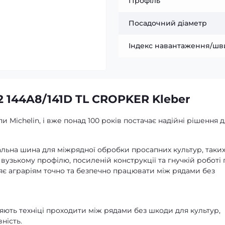
Профіль
Посадочний діаметр
Індекс навантаження/шв
2 144A8/141D TL CROPKER Kleber
и Michelin, і вже понад 100 років постачає надійні рішення 
альна шина для міжрядної обробки просапних культур, таких
и вузькому профілю, посиленій конструкції та гнучкій роботі
є аграріям точно та безпечно працювати між рядами без
яють техніці проходити між рядами без шкоди для культур,
ність.