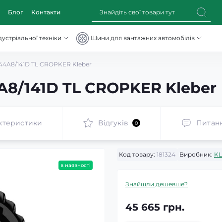
Блог
Контакти
устріальної техніки
Шини для вантажних автомобілів
44A8/141D TL CROPKER Kleber
A8/141D TL CROPKER Kleber
ктеристики
Відгуків
Питан
0
Код товару:
181324
Виробник:
K
в наявності
Знайшли дешевше?
45 665 грн.