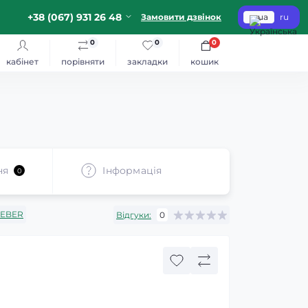
+38 (067) 931 26 48
Замовити дзвінок
ua
ru
0
0
0
кабінет
порівняти
закладки
кошик
ня
Iнформація
0
LEBER
Відгуки:
0