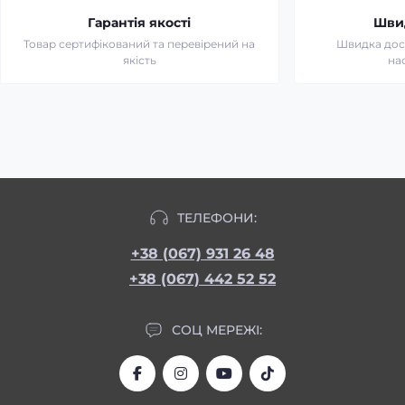
Гарантія якості
Шви
Товар сертифікований та перевірений на
Швидка дост
якість
на
ТЕЛЕФОНИ:
+38 (067) 931 26 48
+38 (067) 442 52 52
СОЦ МЕРЕЖІ: