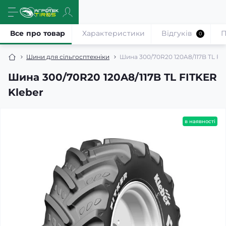
Все про товар
Характеристики
Відгуків
П
0
Шини для сільгосптехніки
Шина 300/70R20 120A8/117B TL FI
Шина 300/70R20 120A8/117B TL FITKER
Kleber
в наявності