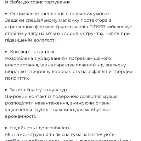
й сівби до транспортування.
Оптимальне зчеплення в польових умовах
Завдяки спеціальному малюнку протектора з
агресивною формою ґрунтозачепів FITKER забезпечує
стабільну тягу на м’яких і середніх ґрунтах, навіть при
підвищеній вологості.
Комфорт на дорозі
Розроблена з урахуванням потреб змішаного
використання, шина гарантує плавний хід, знижену
вібрацію та хорошу керованість на асфальті й твердих
покриттях.
Захист ґрунту та культур
Широкий контакт із поверхнею дозволяє краще
розподіляти навантаження, знижуючи ризик
ущільнення ґрунту – важливо для майбутньої
врожайності.
Надійність і довговічність
Міцна конструкція та якісна гума забезпечують