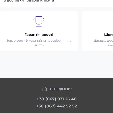
з доставки Товарів Клієнта
Гарантія якості
Шви
Товар сертифікований та перевірений на
Швидка дост
якість
на
ТЕЛЕФОНИ:
+38 (067) 931 26 48
+38 (067) 442 52 52