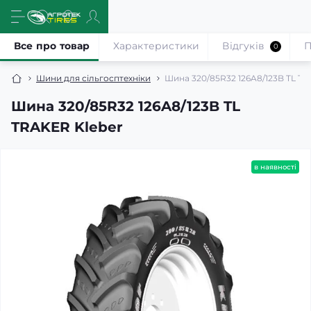
Все про товар
Характеристики
Відгуків
П
0
Шини для сільгосптехніки
Шина 320/85R32 126A8/123B TL TR
Шина 320/85R32 126A8/123B TL
TRAKER Kleber
в наявності