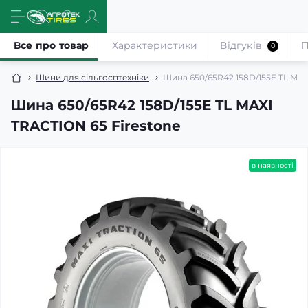
Все про товар
Характеристики
Відгуків
П
0
Шини для сільгосптехніки
Шина 650/65R42 158D/155E TL MAX
Шина 650/65R42 158D/155E TL MAXI
TRACTION 65 Firestone
в наявності