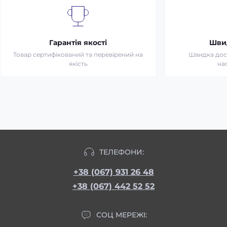
Гарантія якості
Шви
Товар сертифікований та перевірений на
Швидка дост
якість
на
ТЕЛЕФОНИ:
+38 (067) 931 26 48
+38 (067) 442 52 52
СОЦ МЕРЕЖІ: