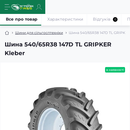
Все про товар
Характеристики
Відгуків
П
0
Шини для сільгосптехніки
Шина 540/65R38 147D TL GRIPKER
Шина 540/65R38 147D TL GRIPKER
Kleber
в наявності