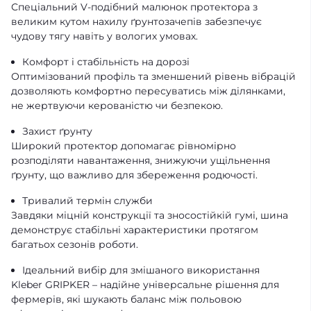
Спеціальний V-подібний малюнок протектора з
великим кутом нахилу ґрунтозачепів забезпечує
чудову тягу навіть у вологих умовах.
Комфорт і стабільність на дорозі
Оптимізований профіль та зменшений рівень вібрацій
дозволяють комфортно пересуватись між ділянками,
не жертвуючи керованістю чи безпекою.
Захист ґрунту
Широкий протектор допомагає рівномірно
розподіляти навантаження, знижуючи ущільнення
ґрунту, що важливо для збереження родючості.
Тривалий термін служби
Завдяки міцній конструкції та зносостійкій гумі, шина
демонструє стабільні характеристики протягом
багатьох сезонів роботи.
Ідеальний вибір для змішаного використання
Kleber GRIPKER – надійне універсальне рішення для
фермерів, які шукають баланс між польовою