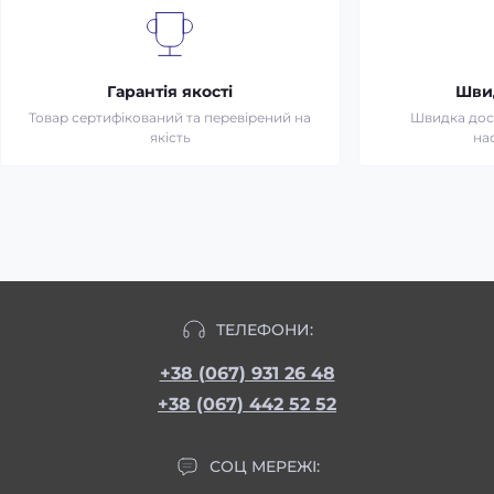
Гарантія якості
Шви
Товар сертифікований та перевірений на
Швидка дост
якість
на
ТЕЛЕФОНИ:
+38 (067) 931 26 48
+38 (067) 442 52 52
СОЦ МЕРЕЖІ: