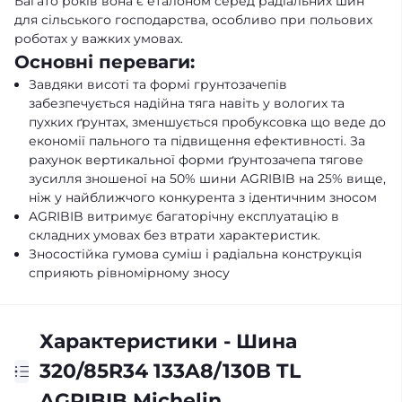
Багато років вона є еталоном серед радіальних шин
для сільського господарства, особливо при польових
роботах у важких умовах.
Основні переваги:
Завдяки висоті та формі грунтозачепів
забезпечується надійна тяга навіть у вологих та
пухких ґрунтах, зменшується пробуксовка що веде до
економії пального та підвищення ефективності. За
рахунок вертикальної форми ґрунтозачепа тягове
зусилля зношеної на 50% шини AGRIBIB на 25% вище,
ніж у найближчого конкурента з ідентичним зносом
AGRIBIB витримує багаторічну експлуатацію в
складних умовах без втрати характеристик.
Зносостійка гумова суміш і радіальна конструкція
сприяють рівномірному зносу
Характеристики - Шина
320/85R34 133A8/130B TL
AGRIBIB Michelin