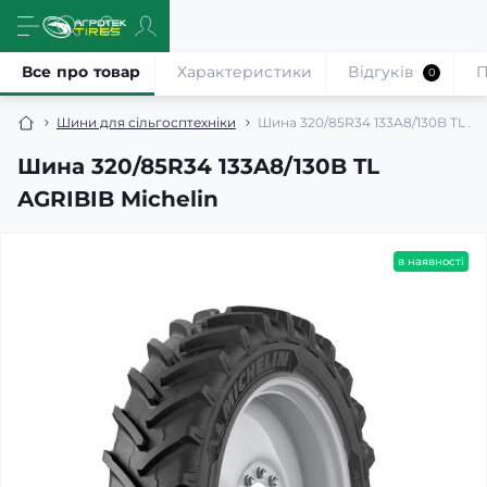
Все про товар
Характеристики
Відгуків
П
0
Шини для сільгосптехніки
Шина 320/85R34 133A8/130B TL AG
Шина 320/85R34 133A8/130B TL
AGRIBIB Michelin
в наявності