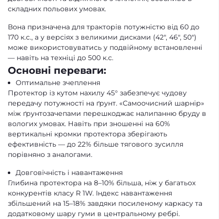
складних польових умовах.
Вона призначена для тракторів потужністю від 60 до
170 к.с., а у версіях з великими дисками (42″, 46″, 50″)
може використовуватись у подвійному встановленні
— навіть на техніці до 500 к.с.
Основні переваги:
Оптимальне зчеплення
Протектор із кутом нахилу 45° забезпечує чудову
передачу потужності на ґрунт. «Самоочисний шарнір»
між ґрунтозачепами перешкоджає налипанню бруду в
вологих умовах. Навіть при зношенні на 60%
вертикальні кромки протектора зберігають
ефективність — до 22% більше тягового зусилля
порівняно з аналогами.
Довговічність і навантаження
Глибина протектора на 8–10% більша, ніж у багатьох
конкурентів класу R 1W. Індекс навантаження
збільшений на 15–18% завдяки посиленому каркасу та
додатковому шару гуми в центральному ребрі.