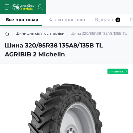
Все про товар
Характеристики
Відгуків
П
0
Шини для сільгосптехніки
Шина 320/85R38 135A8/135B TL AGR
Шина 320/85R38 135A8/135B TL
AGRIBIB 2 Michelin
в наявності