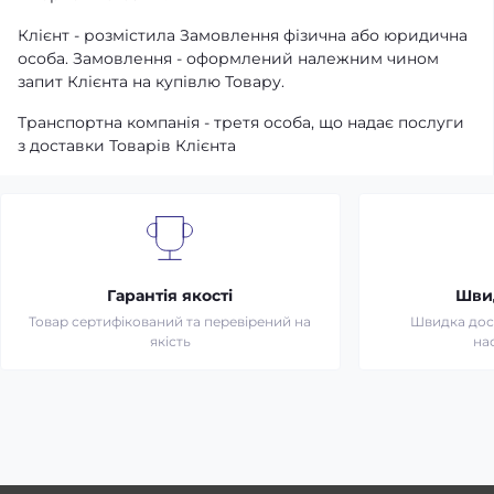
Клієнт - розмістила Замовлення фізична або юридична
особа. Замовлення - оформлений належним чином
запит Клієнта на купівлю Товару.
Транспортна компанія - третя особа, що надає послуги
з доставки Товарів Клієнта
Гарантія якості
Шви
Товар сертифікований та перевірений на
Швидка дост
якість
на