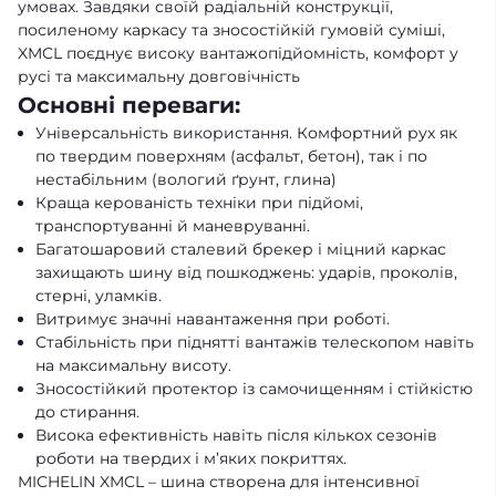
умовах. Завдяки своїй радіальній конструкції,
посиленому каркасу та зносостійкій гумовій суміші,
XMCL поєднує високу вантажопідйомність, комфорт у
русі та максимальну довговічність
Основні переваги:
Універсальність використання. Комфортний рух як
по твердим поверхням (асфальт, бетон), так і по
нестабільним (вологий ґрунт, глина)
Краща керованість техніки при підйомі,
транспортуванні й маневруванні.
Багатошаровий сталевий брекер і міцний каркас
захищають шину від пошкоджень: ударів, проколів,
стерні, уламків.
Витримує значні навантаження при роботі.
Стабільність при піднятті вантажів телескопом навіть
на максимальну висоту.
Зносостійкий протектор із самочищенням і стійкістю
до стирання.
Висока ефективність навіть після кількох сезонів
роботи на твердих і м’яких покриттях.
MICHELIN XMCL – шина створена для інтенсивної