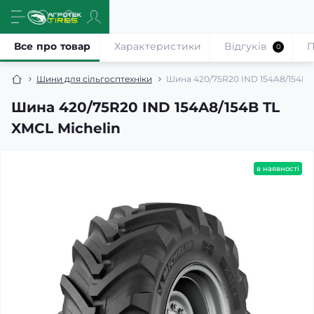
Все про товар
Характеристики
Відгуків
П
0
Шини для сільгосптехніки
Шина 420/75R20 IND 154A8/154B T
Шина 420/75R20 IND 154A8/154B TL
XMCL Michelin
в наявності