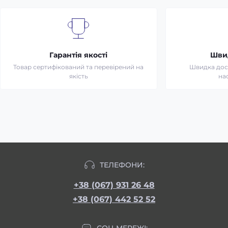
Гарантія якості
Шви
Товар сертифікований та перевірений на
Швидка дост
якість
на
ТЕЛЕФОНИ:
+38 (067) 931 26 48
+38 (067) 442 52 52
СОЦ МЕРЕЖІ: