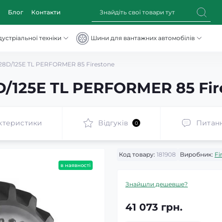
Блог
Контакти
устріальної техніки
Шини для вантажних автомобілів
28D/125E TL PERFORMER 85 Firestone
D/125E TL PERFORMER 85 Fir
ктеристики
Відгуків
Питан
0
Код товару:
181908
Виробник:
Fi
в наявності
Знайшли дешевше?
41 073 грн.