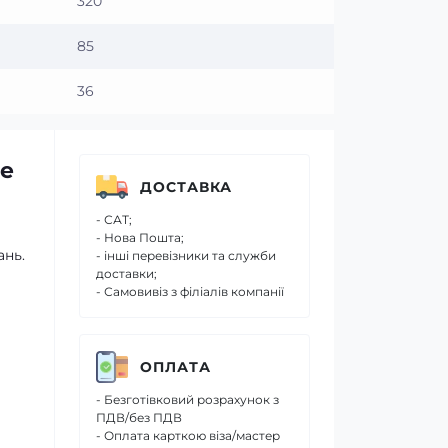
320
85
36
ne
ДОСТАВКА
- САТ;
- Нова Пошта;
ань.
- інші перевізники та служби
доставки;
- Самовивіз з філіалів компанії
ОПЛАТА
- Безготівковий розрахунок з
ПДВ/без ПДВ
- Оплата карткою віза/мастер