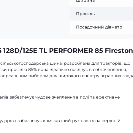
Ширина
Профіль
Посадочний діаметр
 128D/125E TL PERFORMER 85 Firesto
а сільськогосподарська шина, розроблена для тракторів, що
вдяки профілю 85% вона ідеально поєднує в собі зчеплення,
універсальним вибором для широкого спектру аграрних завд
пів забезпечує чудове зчеплення в полі та ефективне
дарів і забезпечує комфортний рух навіть на нерівній