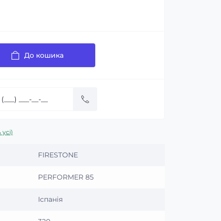
До кошика
 усі)
FIRESTONE
PERFORMER 85
Іспанія