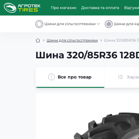
Про магазин
Доставка та оплата
Відгуки
Шини для сільгосптехніки
Шини для інд
Шини для сільгосптехніки
Шина 320/85R36 1
Шина 320/85R36 128
Все про товар
Хара