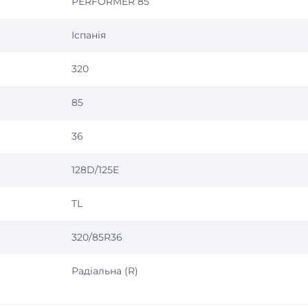
PERFORMER 85
Іспанія
320
85
36
128D/125E
TL
320/85R36
Радіальна (R)