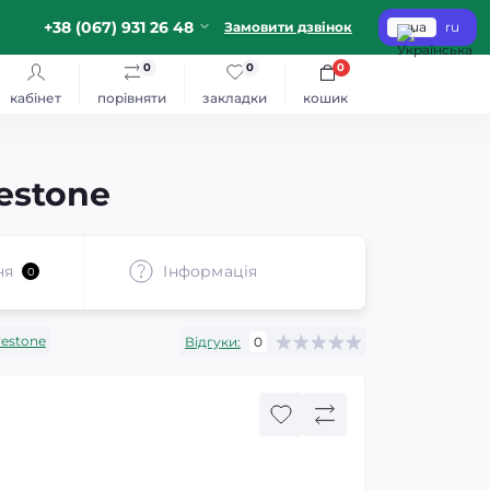
+38 (067) 931 26 48
Замовити дзвінок
ua
ru
0
0
0
кабінет
порівняти
закладки
кошик
estone
ня
Iнформація
0
restone
Відгуки:
0