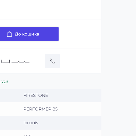
До кошика
 усі)
FIRESTONE
PERFORMER 85
Іспанія