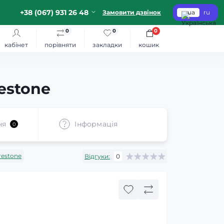
+38 (067) 931 26 48
Замовити дзвінок
ua
ru
0
0
0
кабінет
порівняти
закладки
кошик
estone
ня
Iнформація
0
restone
Відгуки:
0