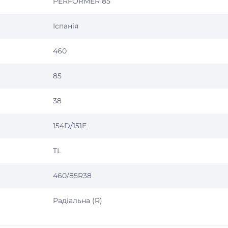
PERFORMER 85
Іспанія
460
85
38
154D/151E
TL
460/85R38
Радіальна (R)