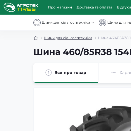
Про магазин
Доставка та оплата
Відгуки
Шини для сільгосптехніки
Шини для інд
Шини для сільгосптехніки
Шина 460/85R38 1
Шина 460/85R38 154
Все про товар
Хара