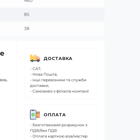
460
85
38
ne
ДОСТАВКА
- САТ;
- Нова Пошта;
ань.
- інші перевізники та служби
доставки;
- Самовивіз з філіалів компанії
ОПЛАТА
- Безготівковий розрахунок з
ПДВ/без ПДВ
- Оплата карткою віза/мастер