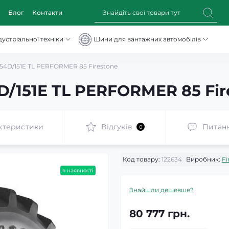
Блог
Контакти
устріальної техніки
Шини для вантажних автомобілів
54D/151E TL PERFORMER 85 Firestone
D/151E TL PERFORMER 85 Fir
ктеристики
Відгуків
Питан
0
Код товару:
122634
Виробник:
Fi
в наявності
Знайшли дешевше?
80 777 грн.