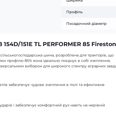
Ширина
Профіль
Посадочний діаметр
 154D/151E TL PERFORMER 85 Firesto
а сільськогосподарська шина, розроблена для тракторів, що
вдяки профілю 85% вона ідеально поєднує в собі зчеплення,
універсальним вибором для широкого спектру аграрних завд
пів забезпечує чудове зчеплення в полі та ефективне
дарів і забезпечує комфортний рух навіть на нерівній