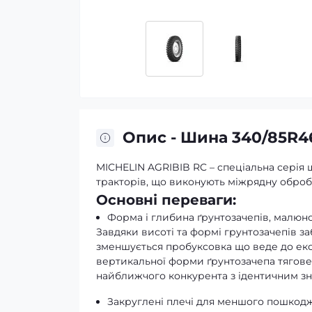
Опис - Шина 340/85R46
MICHELIN AGRIBIB RC – cпеціальна серія 
тракторів, що виконують міжрядну оброб
Основні переваги:
Форма і глибина ґрунтозачепів, малюно
Завдяки висоті та формі грунтозачепів заб
зменшується пробуксовка що веде до еко
вертикальної форми ґрунтозачепа тягове
найближчого конкурента з ідентичним з
Закруглені плечі для меншого пошкодж