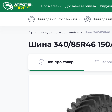
Про магазин
Доставка та оплата
Відгуки
Шини для сільгосптехніки
Шини для інд
Шини для сільгосптехніки
Шина 340/85R46 1
Шина 340/85R46 150A
Все про товар
Хара