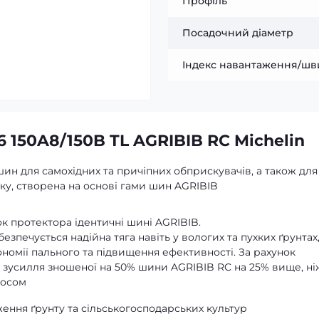
Профіль
Посадочний діаметр
Індекс навантаження/шв
 150A8/150B TL AGRIBIB RC Michelin
шин для самохідних та причіпних обприскувачів, а також для
ку, створена на основі гами шин AGRIBIB
к протектора ідентичні шині AGRIBIB.
езпечується надійна тяга навіть у вологих та пухких ґрунтах
номії пального та підвищення ефективності. За рахунок
 зусилля зношеної на 50% шини AGRIBIB RC на 25% вище, ні
носом
ення ґрунту та сільськогосподарських культур