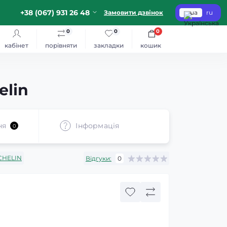
+38 (067) 931 26 48
Замовити дзвінок
ua
ru
0
0
0
кабінет
порівняти
закладки
кошик
elin
ня
Iнформація
0
CHELIN
Відгуки:
0