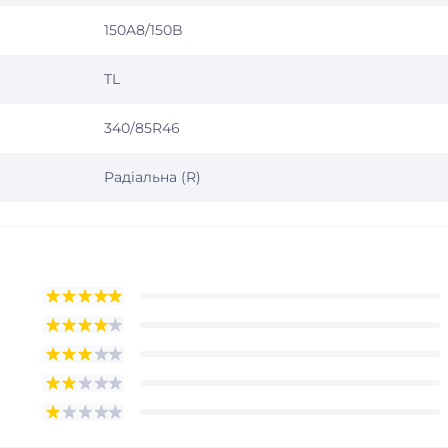
150A8/150B
TL
340/85R46
Радіальна (R)