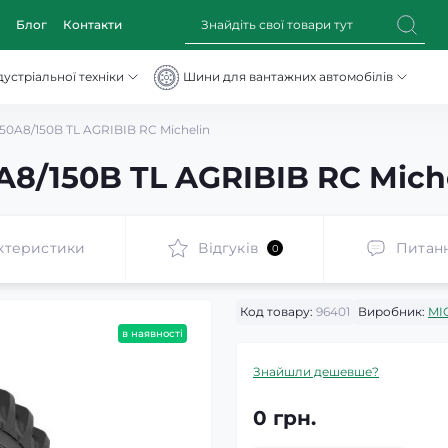
Блог
Контакти
устріальної техніки
Шини для вантажних автомобілів
50A8/150B TL AGRIBIB RC Michelin
8/150B TL AGRIBIB RC Mich
ктеристики
Відгуків
Питан
0
Код товару:
96401
Виробник:
MI
в наявності
Знайшли дешевше?
0 грн.