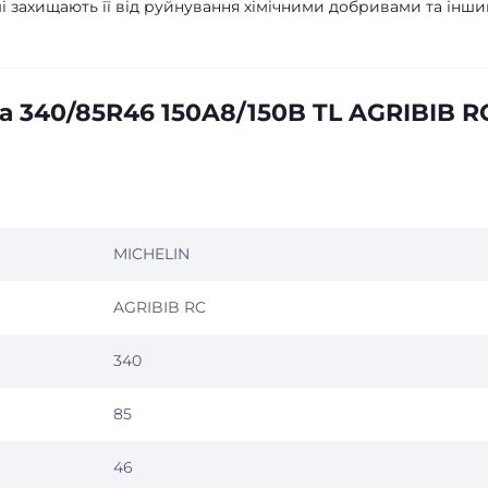
і захищають її від руйнування хімічними добривами та інш
 340/85R46 150A8/150B TL AGRIBIB R
MICHELIN
AGRIBIB RC
340
85
46