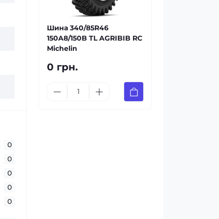
Шина 340/85R46
150A8/150B TL AGRIBIB RC
Michelin
0 грн.
0
0
0
0
0