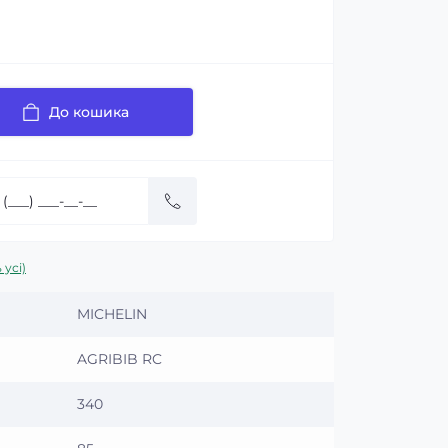
До кошика
 усі)
MICHELIN
AGRIBIB RC
340