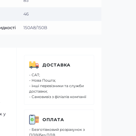
85
46
идкості
150A8/150B
ДОСТАВКА
- САТ;
- Нова Пошта;
- інші перевізники та служби
доставки;
- Самовивіз з філіалів компанії
,
ж у
ОПЛАТА
- Безготівковий розрахунок з
ПДВ/без ПДВ